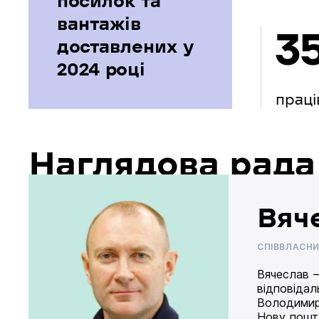
посилок та
вантажів
3
доставлених у
2024 році
праці
Наглядова рада
Вяч
СПІВВЛАСН
Вячеслав –
відповідал
Володимир
Нову пошту