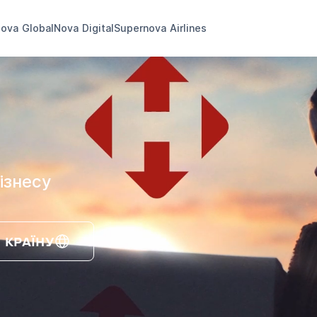
ova Global
Nova Digital
Supernova Airlines
ізнесу
 КРАЇНУ