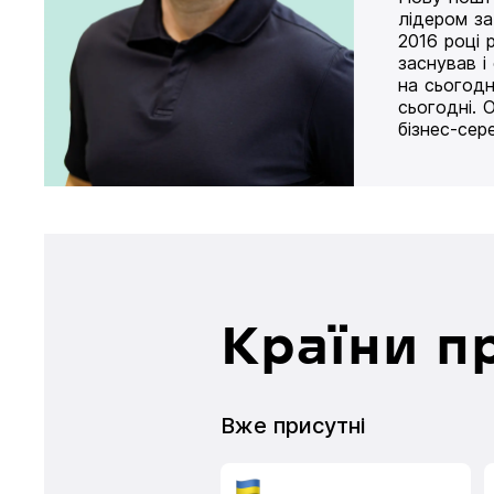
лідером за
2016 році 
заснував і
на сьогодн
сьогодні. 
бізнес-сер
Країни п
Вже присутні