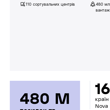
110 сортувальних центрів
480 мл
вантажі
16
480 М
країн
Nova 