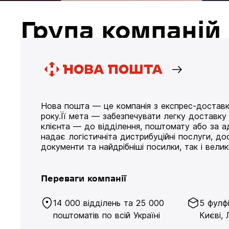
Група компані
Нова пошта — це компанія з експрес-доставк
року.Її мета — забезпечувати легку доставк
клієнта — до відділення, поштомату або за а
надає логістичніта дистрибуційні послуги, д
документи та найдрібніші посилки, так і великі
Переваги компанії
14 000 відділень та 25 000
5 фулф
поштоматів по всій Україні
Києві, 