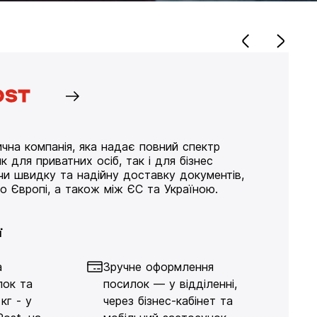
чна компанія, яка надає повний спектр
к для приватних осіб, так і для бізнес
ючи швидку та надійну доставку документів,
по Європі, а також між ЄС та Україною.
ї
а
Зручне оформлення
лок та
посилок — у відділенні,
кг - у
через бізнес-кабінет та