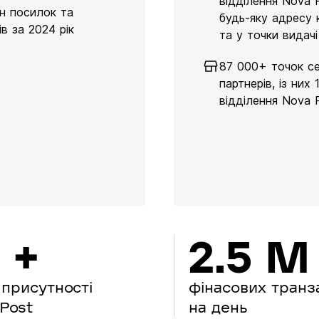
відділення Nova 
н посилок та
будь-яку адресу 
в за 2024 рік
та у точки видачі
87 000+ точок се
партнерів, із них 
відділення Nova 
 +
2.5 M
 присутності
фінасових транз
Post
на день