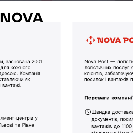
й NOVA
и, заснована 2001
Nova Post — логісти
у для кожного
логістичних послуг я
дресою. Компанія
клієнтів, забезпечу
оставляючи як
посилок і вантажів 
 вантажі.
Переваги компані
Швидка доставк
ілмент-центрів у
документів, поси
Львові та Рівне
вантажів до 1100 