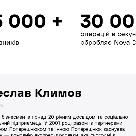
5 000 +
30 0
операцій в секу
вників
обробляє Nova Di
еслав Климов
ИК
 бізнесмен із понад 20-річним досвідом та соціально
ьний підприємець. У 2001 році разом із партнерами
ом Поперешнюком та Інною Поперешнюк заснував
 — компанію експрес-доставки, яка сьогодні є