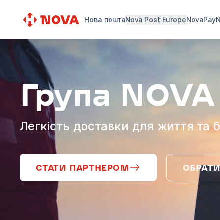
Нова пошта
Nova Post Europe
NovaPay
N
Група NOVA
Легкість доставки для життя та б
СТАТИ ПАРТНЕРОМ
ОБРАТИ