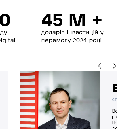
00
45 M +
нду
доларів інвестицій у
gital
перемогу 2024 році
Во
СПІВВЛ
Володим
разом 
Попере
доставк