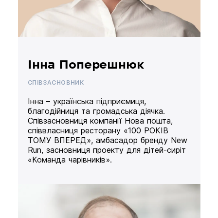
Інна Поперешнюк
СПІВЗАСНОВНИК
Інна – українська підприємиця,
благодійниця та громадська діячка.
Співзасновниця компанії Нова пошта,
співвласниця ресторану «100 РОКІВ
ТОМУ ВПЕРЕД», амбасадор бренду New
Run, засновниця проекту для дітей-сиріт
«Команда чарівників».