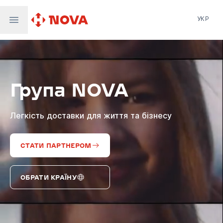
УКР
Нова пошта
Nova Post Europe
NovaPay
Група NOVA
Nova Global
Nova Digital
Supernova Airlines
Легкість доставки для життя та бізнесу
СТАТИ ПАРТНЕРОМ
ОБРАТИ КРАЇНУ