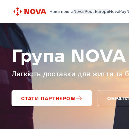
Нова пошта
Nova Post Europe
NovaPay
N
Група NOVA
Легкість доставки для життя та б
СТАТИ ПАРТНЕРОМ
ОБРАТИ