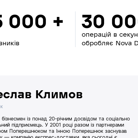
5 000 +
30 0
операцій в секу
вників
обробляє Nova Di
еслав Климов
ИК
 бізнесмен із понад 20-річним досвідом та соціально
ьний підприємець. У 2001 році разом із партнерами
ом Поперешнюком та Інною Поперешнюк заснував
 — компанію експрес-доставки, яка сьогодні є