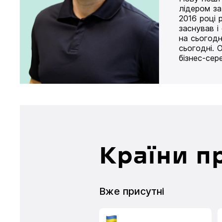
лідером за
2016 році 
заснував і
на сьогодн
сьогодні. 
бізнес-сер
Країни п
Вже присутні