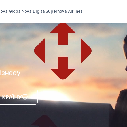
ova Global
Nova Digital
Supernova Airlines
ізнесу
 КРАЇНУ