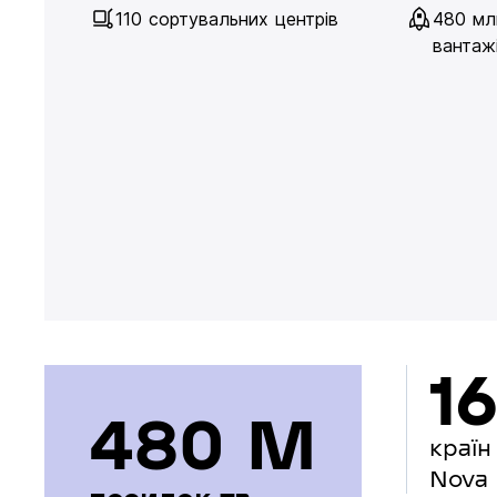
110 сортувальних центрів
480 мл
вантажі
16
480 М
країн
Nova 