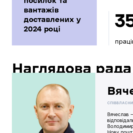
посилок та
вантажів
3
доставлених у
2024 році
праці
Наглядова рада
Вяч
СПІВВЛАСН
Вячеслав –
відповідал
Володимир
Нову пошту