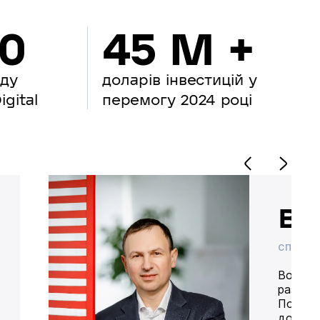
00
45 M +
нду
доларів інвестицій у
gital
перемогу 2024 році
Во
СПІВВЛ
Володим
разом 
Попере
доставк