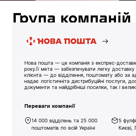
Група компані
Нова пошта — це компанія з експрес-доставк
року.Її мета — забезпечувати легку доставк
клієнта — до відділення, поштомату або за а
надає логістичніта дистрибуційні послуги, д
документи та найдрібніші посилки, так і великі
Переваги компанії
14 000 відділень та 25 000
5 фулф
поштоматів по всій Україні
Києві, 