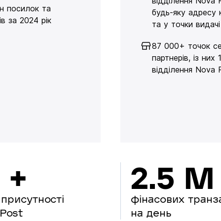
відділення Nova 
н посилок та
будь-яку адресу 
в за 2024 рік
та у точки видачі
87 000+ точок се
партнерів, із них 
відділення Nova 
 +
2.5 M
 присутності
фінасових транз
Post
на день