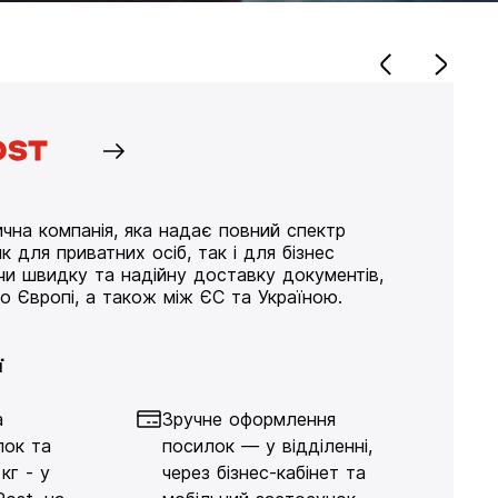
чна компанія, яка надає повний спектр
к для приватних осіб, так і для бізнес
ючи швидку та надійну доставку документів,
по Європі, а також між ЄС та Україною.
ї
а
Зручне оформлення
лок та
посилок — у відділенні,
кг - у
через бізнес-кабінет та