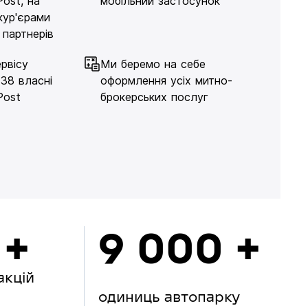
Post, на
мобільний застосунок
кур'єрами
 партнерів
рвісу
Ми беремо на себе
138 власні
оформлення усіх митно-
Post
брокерських послуг
 +
9 000 +
акцій
одиниць автопарку