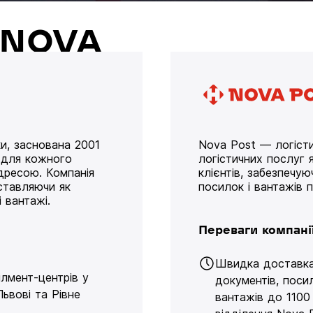
й NOVA
и, заснована 2001
Nova Post — логісти
у для кожного
логістичних послуг я
дресою. Компанія
клієнтів, забезпечу
оставляючи як
посилок і вантажів 
 вантажі.
Переваги компані
Швидка доставк
ілмент-центрів у
документів, поси
Львові та Рівне
вантажів до 1100 