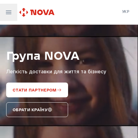
УКР
Нова пошта
Nova Post Europe
NovaPay
Група NOVA
Nova Global
Nova Digital
Supernova Airlines
Легкість доставки для життя та бізнесу
СТАТИ ПАРТНЕРОМ
ОБРАТИ КРАЇНУ