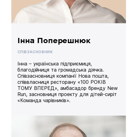
Інна Поперешнюк
СПІВЗАСНОВНИК
Інна – українська підприємиця,
благодійниця та громадська діячка.
Співзасновниця компанії Нова пошта,
співвласниця ресторану «100 РОКІВ
ТОМУ ВПЕРЕД», амбасадор бренду New
Run, засновниця проекту для дітей-сиріт
«Команда чарівників».