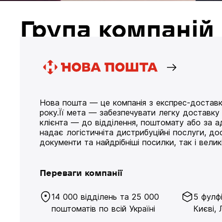
Група компані
Нова пошта — це компанія з експрес-доставк
року.Її мета — забезпечувати легку доставк
клієнта — до відділення, поштомату або за а
надає логістичніта дистрибуційні послуги, д
документи та найдрібніші посилки, так і великі
Переваги компанії
14 000 відділень та 25 000
5 фулф
поштоматів по всій Україні
Києві, 