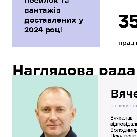
посилок та
вантажів
3
доставлених у
2024 році
праці
Наглядова рада
Вяч
СПІВВЛАСН
Вячеслав –
відповідал
Володимир
Нову пошту