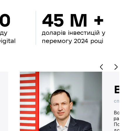
00
45 M +
нду
доларів інвестицій у
gital
перемогу 2024 році
Во
СПІВВЛ
Володим
разом 
Попере
доставк