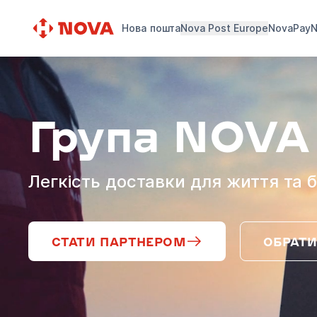
Нова пошта
Nova Post Europe
NovaPay
N
Група NOVA
Легкість доставки для життя та б
СТАТИ ПАРТНЕРОМ
ОБРАТИ