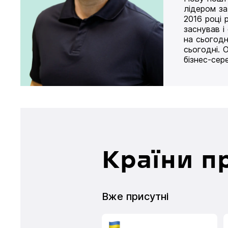
лідером за
2016 році 
заснував і
на сьогодн
сьогодні. 
бізнес-сер
Країни п
Вже присутні