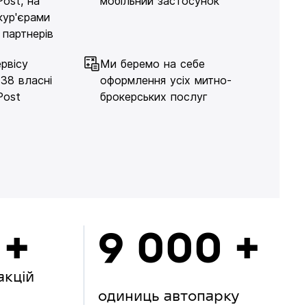
Post, на
мобільний застосунок
кур'єрами
 партнерів
рвісу
Ми беремо на себе
138 власні
оформлення усіх митно-
Post
брокерських послуг
 +
9 000 +
акцій
одиниць автопарку