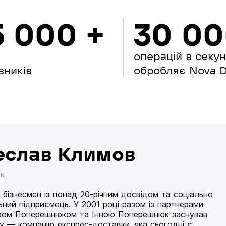
5 000 +
30 0
операцій в секу
вників
обробляє Nova Di
еслав Климов
ИК
 бізнесмен із понад 20-річним досвідом та соціально
ьний підприємець. У 2001 році разом із партнерами
ом Поперешнюком та Інною Поперешнюк заснував
 — компанію експрес-доставки, яка сьогодні є