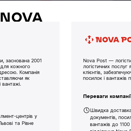
й NOVA
и, заснована 2001
Nova Post — логісти
у для кожного
логістичних послуг я
дресою. Компанія
клієнтів, забезпечу
оставляючи як
посилок і вантажів 
 вантажі.
Переваги компані
Швидка доставк
ілмент-центрів у
документів, поси
Львові та Рівне
вантажів до 1100 