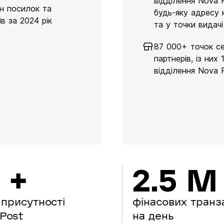
відділення Nova 
н посилок та
будь-яку адресу 
в за 2024 рік
та у точки видачі
87 000+ точок се
партнерів, із них 
відділення Nova 
 +
2.5 M
 присутності
фінасових транз
Post
на день