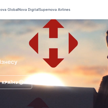
ova Global
Nova Digital
Supernova Airlines
ізнесу
 КРАЇНУ