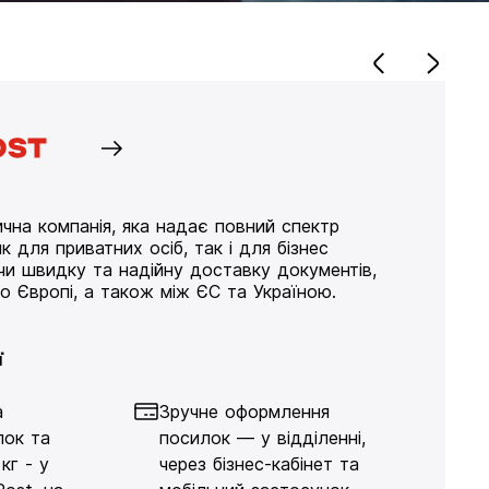
чна компанія, яка надає повний спектр
к для приватних осіб, так і для бізнес
ючи швидку та надійну доставку документів,
по Європі, а також між ЄС та Україною.
ї
а
Зручне оформлення
лок та
посилок — у відділенні,
кг - у
через бізнес-кабінет та