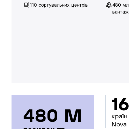
110 сортувальних центрів
480 мл
вантажі
16
480 М
країн
Nova 