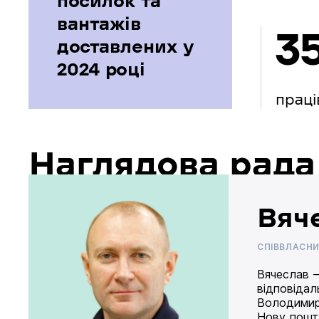
посилок та
вантажів
3
доставлених у
2024 році
праці
Наглядова рада
Вяч
СПІВВЛАСН
Вячеслав –
відповідал
Володимир
Нову пошту