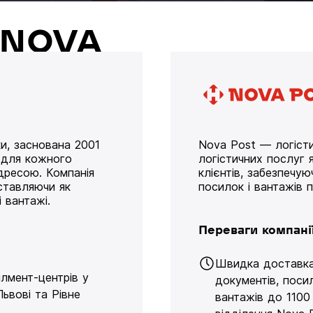
й NOVA
и, заснована 2001
Nova Post — логісти
у для кожного
логістичних послуг я
дресою. Компанія
клієнтів, забезпечу
оставляючи як
посилок і вантажів 
 вантажі.
Переваги компані
Швидка доставк
ілмент-центрів у
документів, поси
Львові та Рівне
вантажів до 1100 