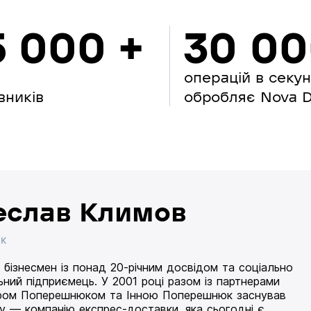
5 000 +
30 0
операцій в секу
вників
обробляє Nova Di
еслав Климов
ИК
 бізнесмен із понад 20-річним досвідом та соціально
ьний підприємець. У 2001 році разом із партнерами
ом Поперешнюком та Інною Поперешнюк заснував
 — компанію експрес-доставки, яка сьогодні є