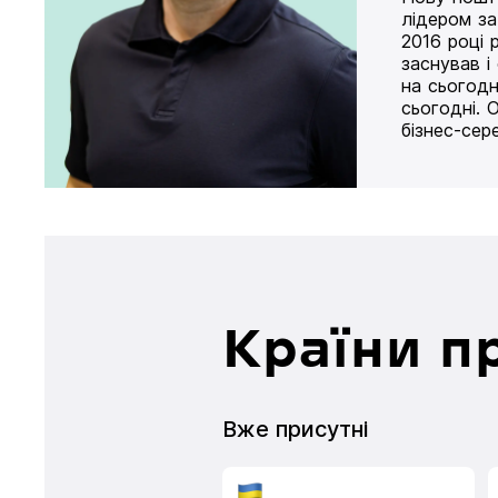
лідером за
2016 році 
заснував і
на сьогодн
сьогодні. 
бізнес-сер
Країни п
Вже присутні