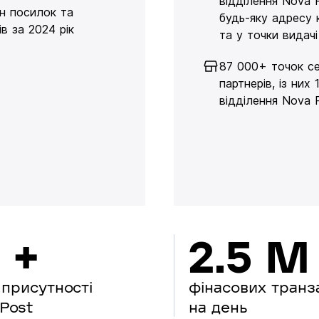
відділення Nova 
н посилок та
будь-яку адресу 
в за 2024 рік
та у точки видачі
87 000+ точок се
партнерів, із них 
відділення Nova 
 +
2.5 M
 присутності
фінасових транз
Post
на день