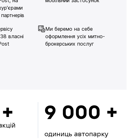
Post, на
мобільний застосунок
кур'єрами
 партнерів
рвісу
Ми беремо на себе
138 власні
оформлення усіх митно-
Post
брокерських послуг
 +
9 000 +
акцій
одиниць автопарку