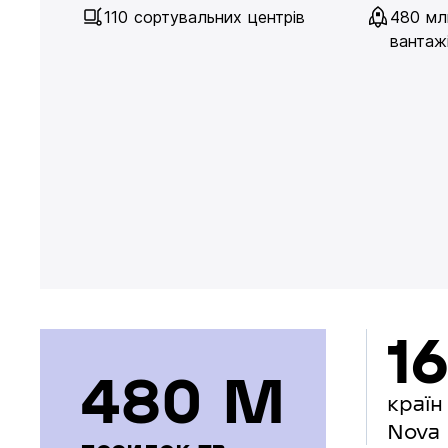
110 сортувальних центрів
480 мл
вантажі
16
480 М
країн
Nova 