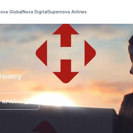
ova Global
Nova Digital
Supernova Airlines
ізнесу
 КРАЇНУ