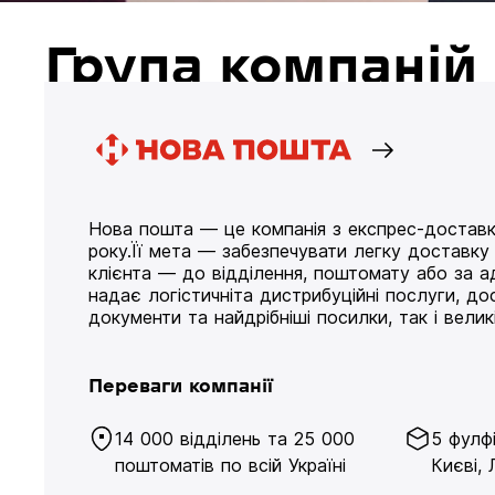
Група компані
Нова пошта — це компанія з експрес-доставк
року.Її мета — забезпечувати легку доставк
клієнта — до відділення, поштомату або за а
надає логістичніта дистрибуційні послуги, д
документи та найдрібніші посилки, так і великі
Переваги компанії
14 000 відділень та 25 000
5 фулф
поштоматів по всій Україні
Києві, 