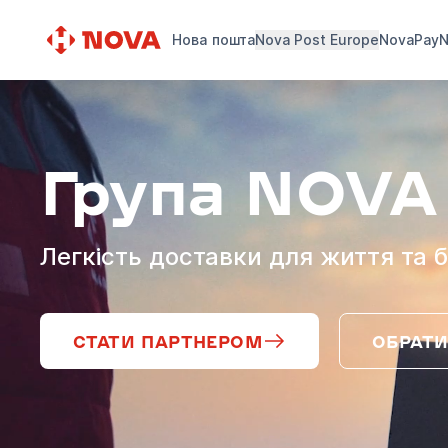
Нова пошта
Nova Post Europe
NovaPay
N
Група NOVA
Легкість доставки для життя та б
СТАТИ ПАРТНЕРОМ
ОБРАТИ