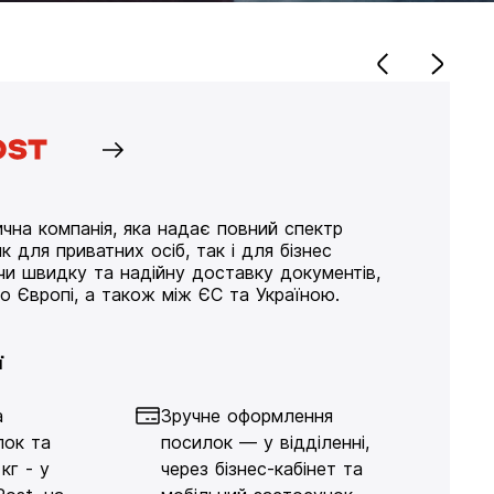
чна компанія, яка надає повний спектр
к для приватних осіб, так і для бізнес
ючи швидку та надійну доставку документів,
по Європі, а також між ЄС та Україною.
ї
а
Зручне оформлення
лок та
посилок — у відділенні,
кг - у
через бізнес-кабінет та