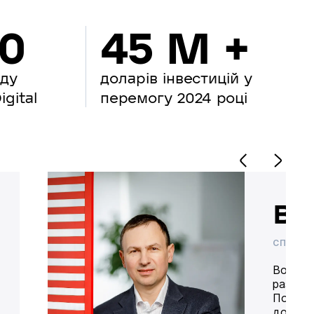
00
45 M +
нду
доларів інвестицій у
gital
перемогу 2024 році
Во
СПІВВЛ
Володим
разом 
Попере
доставк