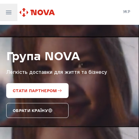
УКР
Нова пошта
Nova Post Europe
NovaPay
Група NOVA
Nova Global
Nova Digital
Supernova Airlines
Легкість доставки для життя та бізнесу
СТАТИ ПАРТНЕРОМ
ОБРАТИ КРАЇНУ