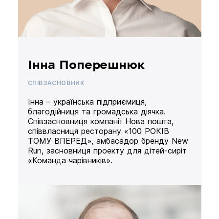
Інна Поперешнюк
СПІВЗАСНОВНИК
Інна – українська підприємиця,
благодійниця та громадська діячка.
Співзасновниця компанії Нова пошта,
співвласниця ресторану «100 РОКІВ
ТОМУ ВПЕРЕД», амбасадор бренду New
Run, засновниця проекту для дітей-сиріт
«Команда чарівників».