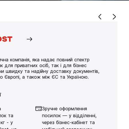
чна компанія, яка надає повний спектр
к для приватних осіб, так і для бізнес
ючи швидку та надійну доставку документів,
по Європі, а також між ЄС та Україною.
ї
а
Зручне оформлення
лок та
посилок — у відділенні,
кг - у
через бізнес-кабінет та