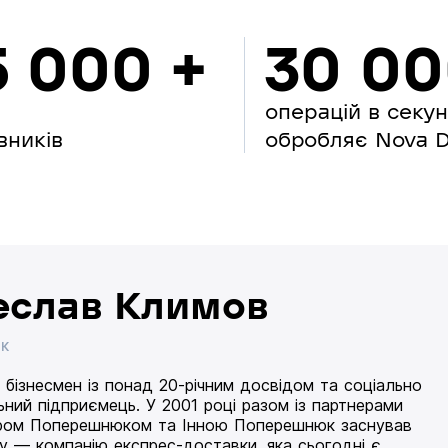
5 000 +
30 0
операцій в секу
вників
обробляє Nova Di
еслав Климов
ИК
 бізнесмен із понад 20-річним досвідом та соціально
ьний підприємець. У 2001 році разом із партнерами
ом Поперешнюком та Інною Поперешнюк заснував
 — компанію експрес-доставки, яка сьогодні є