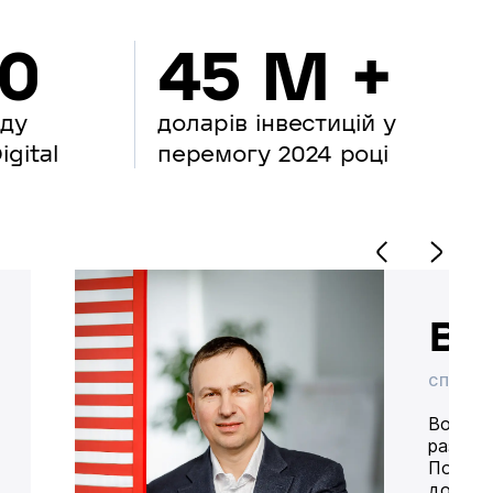
00
45 M +
нду
доларів інвестицій у
gital
перемогу 2024 році
Во
СПІВВЛ
Володим
разом 
Попере
доставк