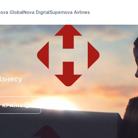
ova Global
Nova Digital
Supernova Airlines
ізнесу
 КРАЇНУ