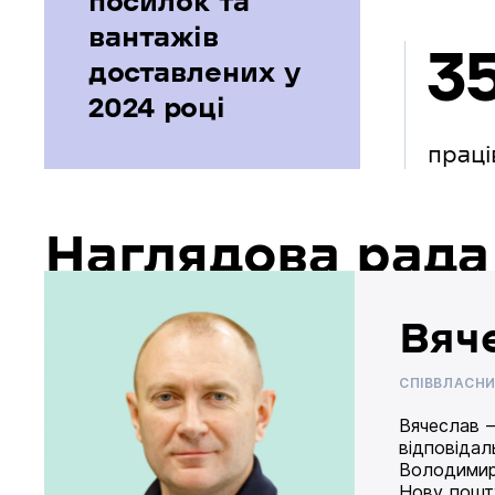
посилок та
вантажів
3
доставлених у
2024 році
праці
Наглядова рада
Вяч
СПІВВЛАСН
Вячеслав –
відповідал
Володимир
Нову пошту