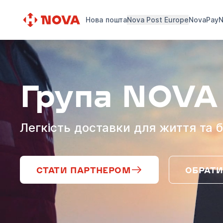
Нова пошта
Nova Post Europe
NovaPay
N
Група NOVA
Легкість доставки для життя та б
СТАТИ ПАРТНЕРОМ
ОБРАТИ