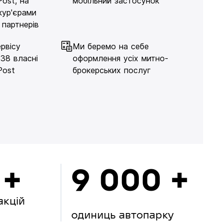
Post, на
мобільний застосунок
кур'єрами
 партнерів
рвісу
Ми беремо на себе
138 власні
оформлення усіх митно-
Post
брокерських послуг
 +
9 000 +
акцій
одиниць автопарку