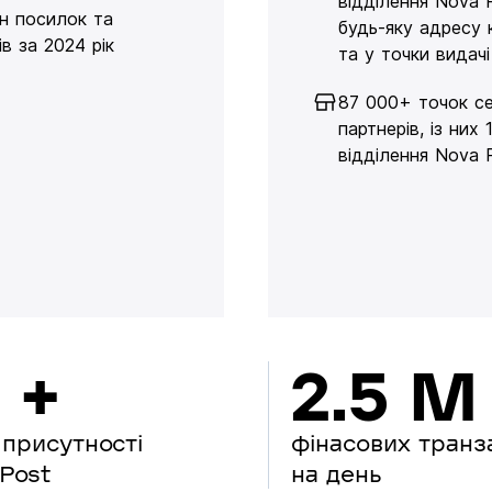
відділення Nova 
н посилок та
будь-яку адресу 
в за 2024 рік
та у точки видачі
87 000+ точок се
партнерів, із них 
відділення Nova 
 +
2.5 M
 присутності
фінасових транз
Post
на день