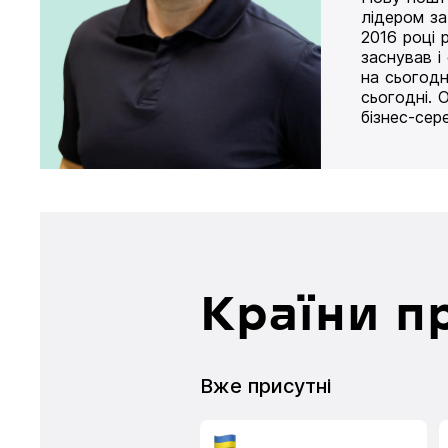
лідером за
2016 році 
заснував і
на сьогодн
сьогодні. 
бізнес-сер
Країни п
Вже присутні