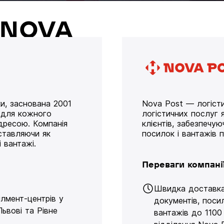
й NOVA
и, заснована 2001
Nova Post — логісти
у для кожного
логістичних послуг я
дресою. Компанія
клієнтів, забезпечу
оставляючи як
посилок і вантажів 
 вантажі.
Переваги компані
Швидка доставк
ілмент-центрів у
документів, поси
Львові та Рівне
вантажів до 1100 