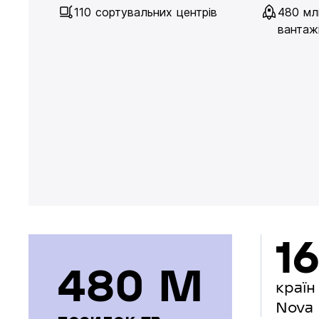
110 сортувальних центрів
480 мл
вантажі
16
480 М
країн
Nova 