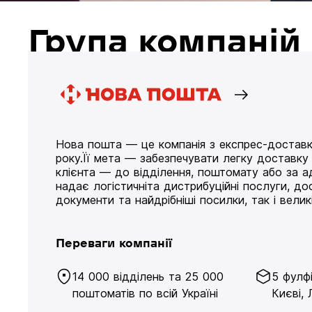
Група компані
Нова пошта — це компанія з експрес-доставк
року.Її мета — забезпечувати легку доставк
клієнта — до відділення, поштомату або за а
надає логістичніта дистрибуційні послуги, д
документи та найдрібніші посилки, так і великі
Переваги компанії
14 000 відділень та 25 000
5 фулф
поштоматів по всій Україні
Києві, 