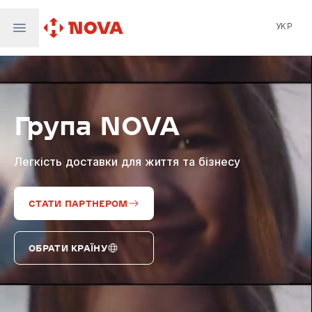
УКР
Нова пошта
Nova Post Europe
NovaPay
Група NOVA
Nova Global
Nova Digital
Supernova Airlines
Легкість доставки для життя та бізнесу
СТАТИ ПАРТНЕРОМ
ОБРАТИ КРАЇНУ