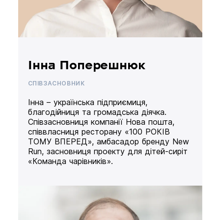
Інна Поперешнюк
СПІВЗАСНОВНИК
Інна – українська підприємиця,
благодійниця та громадська діячка.
Співзасновниця компанії Нова пошта,
співвласниця ресторану «100 РОКІВ
ТОМУ ВПЕРЕД», амбасадор бренду New
Run, засновниця проекту для дітей-сиріт
«Команда чарівників».