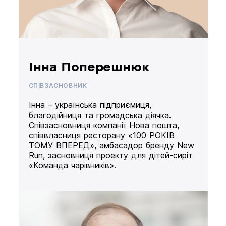
Інна Поперешнюк
СПІВЗАСНОВНИК
Інна – українська підприємиця,
благодійниця та громадська діячка.
Співзасновниця компанії Нова пошта,
співвласниця ресторану «100 РОКІВ
ТОМУ ВПЕРЕД», амбасадор бренду New
Run, засновниця проекту для дітей-сиріт
«Команда чарівників».