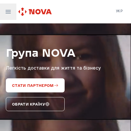
УКР
Нова пошта
Nova Post Europe
NovaPay
Група NOVA
Nova Global
Nova Digital
Supernova Airlines
Легкість доставки для життя та бізнесу
СТАТИ ПАРТНЕРОМ
ОБРАТИ КРАЇНУ