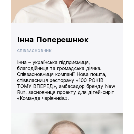
Інна Поперешнюк
СПІВЗАСНОВНИК
Інна – українська підприємиця,
благодійниця та громадська діячка.
Співзасновниця компанії Нова пошта,
співвласниця ресторану «100 РОКІВ
ТОМУ ВПЕРЕД», амбасадор бренду New
Run, засновниця проекту для дітей-сиріт
«Команда чарівників».