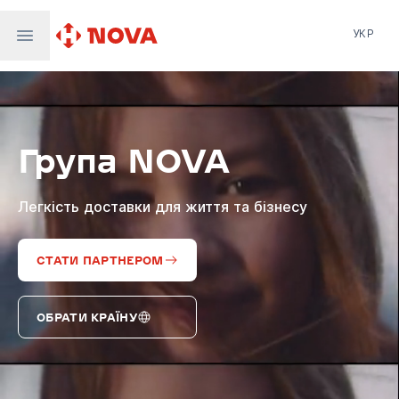
УКР
Нова пошта
Nova Post Europe
NovaPay
Група NOVA
Nova Global
Nova Digital
Supernova Airlines
Легкість доставки для життя та бізнесу
СТАТИ ПАРТНЕРОМ
ОБРАТИ КРАЇНУ