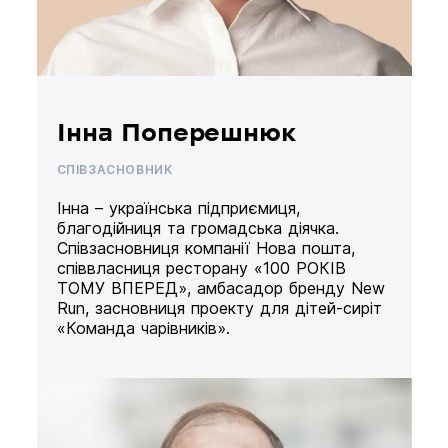
Інна Поперешнюк
СПІВЗАСНОВНИК
Інна – українська підприємиця,
благодійниця та громадська діячка.
Співзасновниця компанії Нова пошта,
співвласниця ресторану «100 РОКІВ
ТОМУ ВПЕРЕД», амбасадор бренду New
Run, засновниця проекту для дітей-сиріт
«Команда чарівників».