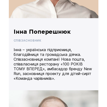
Інна Поперешнюк
СПІВЗАСНОВНИК
Інна – українська підприємиця,
благодійниця та громадська діячка.
Співзасновниця компанії Нова пошта,
співвласниця ресторану «100 РОКІВ
ТОМУ ВПЕРЕД», амбасадор бренду New
Run, засновниця проекту для дітей-сиріт
«Команда чарівників».