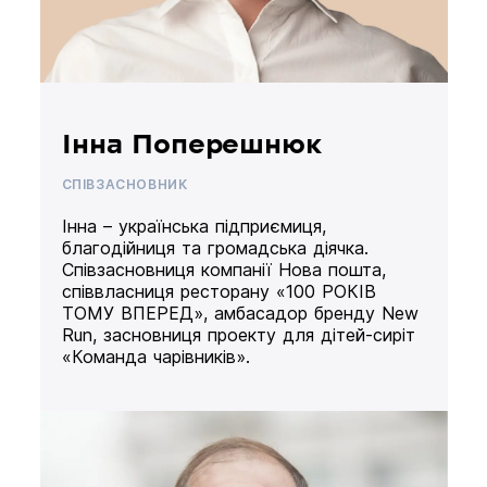
Інна Поперешнюк
СПІВЗАСНОВНИК
Інна – українська підприємиця,
благодійниця та громадська діячка.
Співзасновниця компанії Нова пошта,
співвласниця ресторану «100 РОКІВ
ТОМУ ВПЕРЕД», амбасадор бренду New
Run, засновниця проекту для дітей-сиріт
«Команда чарівників».