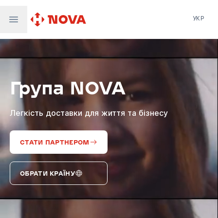
УКР
Нова пошта
Nova Post Europe
NovaPay
Група NOVA
Nova Global
Nova Digital
Supernova Airlines
Легкість доставки для життя та бізнесу
СТАТИ ПАРТНЕРОМ
ОБРАТИ КРАЇНУ