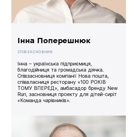
Інна Поперешнюк
СПІВЗАСНОВНИК
Інна – українська підприємиця,
благодійниця та громадська діячка.
Співзасновниця компанії Нова пошта,
співвласниця ресторану «100 РОКІВ
ТОМУ ВПЕРЕД», амбасадор бренду New
Run, засновниця проекту для дітей-сиріт
«Команда чарівників».