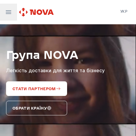
УКР
Нова пошта
Nova Post Europe
NovaPay
Група NOVA
Nova Global
Nova Digital
Supernova Airlines
Легкість доставки для життя та бізнесу
СТАТИ ПАРТНЕРОМ
ОБРАТИ КРАЇНУ