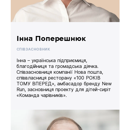
Інна Поперешнюк
СПІВЗАСНОВНИК
Інна – українська підприємиця,
благодійниця та громадська діячка.
Співзасновниця компанії Нова пошта,
співвласниця ресторану «100 РОКІВ
ТОМУ ВПЕРЕД», амбасадор бренду New
Run, засновниця проекту для дітей-сиріт
«Команда чарівників».