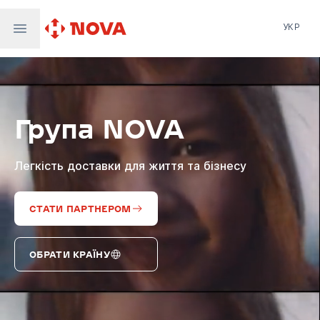
УКР
Нова пошта
Nova Post Europe
NovaPay
Група NOVA
Nova Global
Nova Digital
Supernova Airlines
Легкість доставки для життя та бізнесу
СТАТИ ПАРТНЕРОМ
ОБРАТИ КРАЇНУ