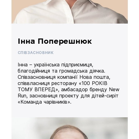
Інна Поперешнюк
СПІВЗАСНОВНИК
Інна – українська підприємиця,
благодійниця та громадська діячка.
Співзасновниця компанії Нова пошта,
співвласниця ресторану «100 РОКІВ
ТОМУ ВПЕРЕД», амбасадор бренду New
Run, засновниця проекту для дітей-сиріт
«Команда чарівників».