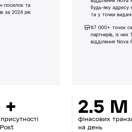
відділення Nova 
н посилок та
будь-яку адресу 
в за 2024 рік
та у точки видачі
87 000+ точок се
партнерів, із них 
відділення Nova 
 +
2.5 M
 присутності
фінасових транз
Post
на день