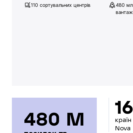
110 сортувальних центрів
480 мл
вантажі
16
480 М
країн
Nova 