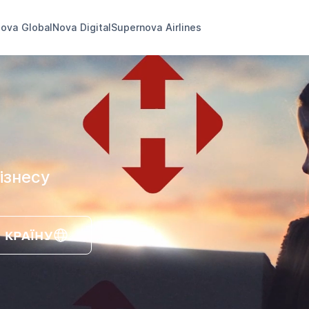
ova Global
Nova Digital
Supernova Airlines
ізнесу
 КРАЇНУ