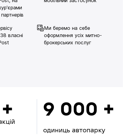
Post, на
мобільний застосунок
кур'єрами
 партнерів
рвісу
Ми беремо на себе
138 власні
оформлення усіх митно-
Post
брокерських послуг
 +
9 000 +
акцій
одиниць автопарку