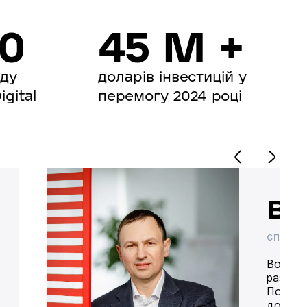
00
45 M +
нду
доларів інвестицій у
gital
перемогу 2024 році
Во
СПІВВЛ
Володим
разом 
Попере
доставк