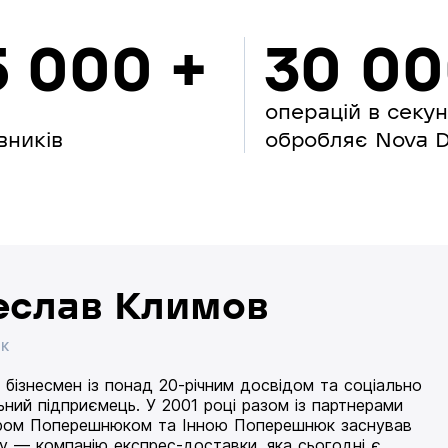
5 000 +
30 0
операцій в секу
вників
обробляє Nova Di
еслав Климов
ИК
 бізнесмен із понад 20-річним досвідом та соціально
ьний підприємець. У 2001 році разом із партнерами
ом Поперешнюком та Інною Поперешнюк заснував
 — компанію експрес-доставки, яка сьогодні є