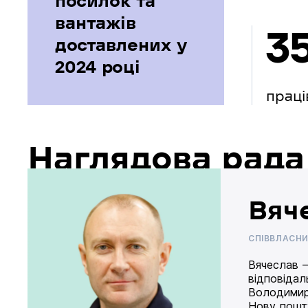
посилок та
вантажів
3
доставлених у
2024 році
праці
Наглядова рада
Вяч
СПІВВЛАСН
Вячеслав –
відповідал
Володимир
Нову пошту