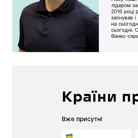
лідером за
2016 році 
заснував і
на сьогодн
сьогодні. 
бізнес-сер
Країни п
Вже присутні