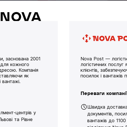
й NOVA
и, заснована 2001
Nova Post — логісти
у для кожного
логістичних послуг я
дресою. Компанія
клієнтів, забезпечу
оставляючи як
посилок і вантажів 
 вантажі.
Переваги компані
Швидка доставк
ілмент-центрів у
документів, поси
Львові та Рівне
вантажів до 1100 