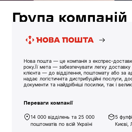
Група компані
Нова пошта — це компанія з експрес-доставк
року.Її мета — забезпечувати легку доставк
клієнта — до відділення, поштомату або за а
надає логістичніта дистрибуційні послуги, д
документи та найдрібніші посилки, так і великі
Переваги компанії
14 000 відділень та 25 000
5 фулф
поштоматів по всій Україні
Києві, 