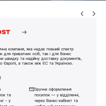
чна компанія, яка надає повний спектр
к для приватних осіб, так і для бізнес
ючи швидку та надійну доставку документів,
по Європі, а також між ЄС та Україною.
ї
а
Зручне оформлення
лок та
посилок — у відділенні,
кг - у
через бізнес-кабінет та