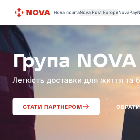
Нова пошта
Nova Post Europe
NovaPay
N
Група NOVA
Легкість доставки для життя та б
СТАТИ ПАРТНЕРОМ
ОБРАТИ