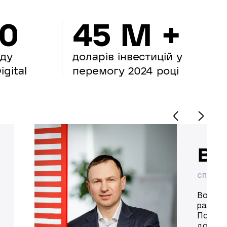
00
45 M +
нду
доларів інвестицій у
gital
перемогу 2024 році
Во
СПІВВЛ
Володим
разом 
Попере
доставк