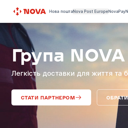
Нова пошта
Nova Post Europe
NovaPay
N
Група NOVA
Легкість доставки для життя та б
СТАТИ ПАРТНЕРОМ
ОБРАТИ