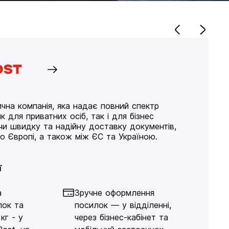
чна компанія, яка надає повний спектр
к для приватних осіб, так і для бізнес
ючи швидку та надійну доставку документів,
по Європі, а також між ЄС та Україною.
ї
а
Зручне оформлення
лок та
посилок — у відділенні,
кг - у
через бізнес-кабінет та