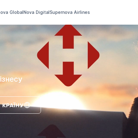
ova Global
Nova Digital
Supernova Airlines
ізнесу
 КРАЇНУ