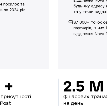
відділення Nova 
н посилок та
будь-яку адресу 
в за 2024 рік
та у точки видачі
87 000+ точок се
партнерів, із них 
відділення Nova 
 +
2.5 M
 присутності
фінасових транз
Post
на день