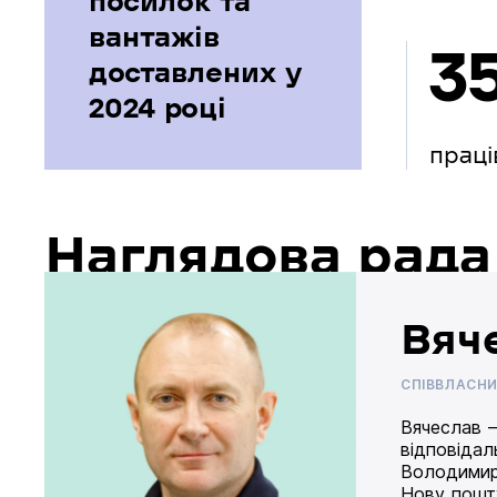
посилок та
вантажів
3
доставлених у
2024 році
праці
Наглядова рада
Вяч
СПІВВЛАСН
Вячеслав –
відповідал
Володимир
Нову пошту