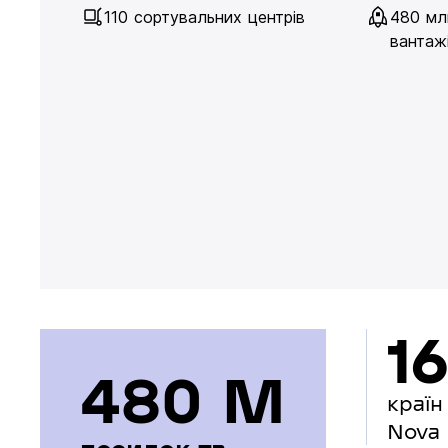
110 сортувальних центрів
480 мл
вантажі
16
480 М
країн
Nova 