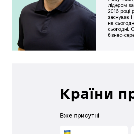
лідером за
2016 році 
заснував і
на сьогодн
сьогодні. 
бізнес-сер
Країни п
Вже присутні