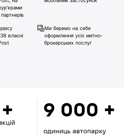
Post, на
мобільний застосунок
кур'єрами
 партнерів
рвісу
Ми беремо на себе
138 власні
оформлення усіх митно-
Post
брокерських послуг
 +
9 000 +
акцій
одиниць автопарку