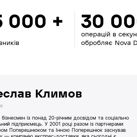
5 000 +
30 0
операцій в секу
вників
обробляє Nova Di
еслав Климов
ИК
 бізнесмен із понад 20-річним досвідом та соціально
ьний підприємець. У 2001 році разом із партнерами
ом Поперешнюком та Інною Поперешнюк заснував
 — компанію експрес-доставки, яка сьогодні є