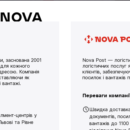
й NOVA
и, заснована 2001
Nova Post — логісти
у для кожного
логістичних послуг я
дресою. Компанія
клієнтів, забезпечу
оставляючи як
посилок і вантажів 
 вантажі.
Переваги компані
Швидка доставк
ілмент-центрів у
документів, поси
Львові та Рівне
вантажів до 1100 