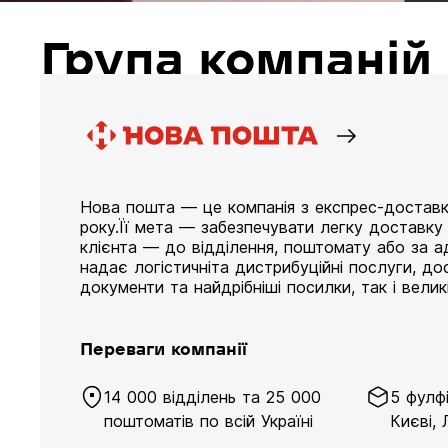
Група компані
Нова пошта — це компанія з експрес-доставк
року.Її мета — забезпечувати легку доставк
клієнта — до відділення, поштомату або за а
надає логістичніта дистрибуційні послуги, д
документи та найдрібніші посилки, так і великі
Переваги компанії
14 000 відділень та 25 000
5 фулф
поштоматів по всій Україні
Києві, 