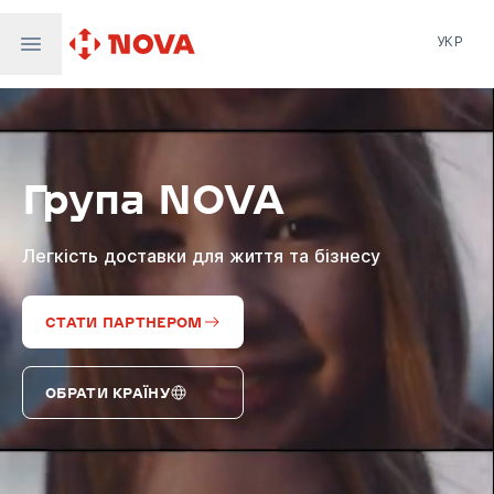
УКР
Нова пошта
Nova Post Europe
NovaPay
Група NOVA
Nova Global
Nova Digital
Supernova Airlines
Легкість доставки для життя та бізнесу
СТАТИ ПАРТНЕРОМ
ОБРАТИ КРАЇНУ