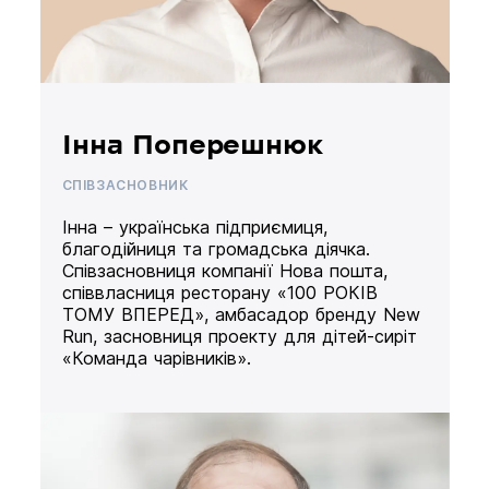
Інна Поперешнюк
СПІВЗАСНОВНИК
Інна – українська підприємиця,
благодійниця та громадська діячка.
Співзасновниця компанії Нова пошта,
співвласниця ресторану «100 РОКІВ
ТОМУ ВПЕРЕД», амбасадор бренду New
Run, засновниця проекту для дітей-сиріт
«Команда чарівників».