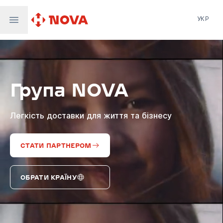
УКР
Нова пошта
Nova Post Europe
NovaPay
Група NOVA
Nova Global
Nova Digital
Supernova Airlines
Легкість доставки для життя та бізнесу
СТАТИ ПАРТНЕРОМ
ОБРАТИ КРАЇНУ