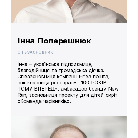
Інна Поперешнюк
СПІВЗАСНОВНИК
Інна – українська підприємиця,
благодійниця та громадська діячка.
Співзасновниця компанії Нова пошта,
співвласниця ресторану «100 РОКІВ
ТОМУ ВПЕРЕД», амбасадор бренду New
Run, засновниця проекту для дітей-сиріт
«Команда чарівників».