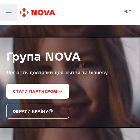
УКР
Нова пошта
Nova Post Europe
NovaPay
Група NOVA
Nova Global
Nova Digital
Supernova Airlines
Легкість доставки для життя та бізнесу
СТАТИ ПАРТНЕРОМ
ОБРАТИ КРАЇНУ