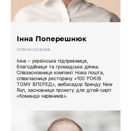
Інна Поперешнюк
СПІВЗАСНОВНИК
Інна – українська підприємиця,
благодійниця та громадська діячка.
Співзасновниця компанії Нова пошта,
співвласниця ресторану «100 РОКІВ
ТОМУ ВПЕРЕД», амбасадор бренду New
Run, засновниця проекту для дітей-сиріт
«Команда чарівників».