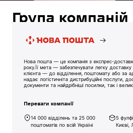
Група компані
Нова пошта — це компанія з експрес-доставк
року.Її мета — забезпечувати легку доставк
клієнта — до відділення, поштомату або за а
надає логістичніта дистрибуційні послуги, д
документи та найдрібніші посилки, так і великі
Переваги компанії
14 000 відділень та 25 000
5 фулф
поштоматів по всій Україні
Києві, 