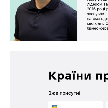
лідером за
2016 році 
заснував і
на сьогодн
сьогодні. 
бізнес-сер
Країни п
Вже присутні