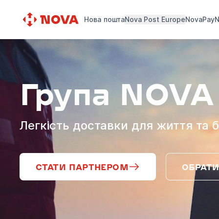
Нова пошта
Nova Post Europe
NovaPay
N
Група NOVA
Легкість доставки для життя та б
СТАТИ ПАРТНЕРОМ
ОБРАТИ