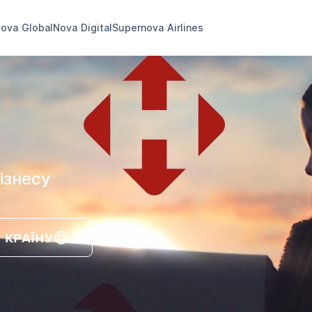
ova Global
Nova Digital
Supernova Airlines
ізнесу
 КРАЇНУ