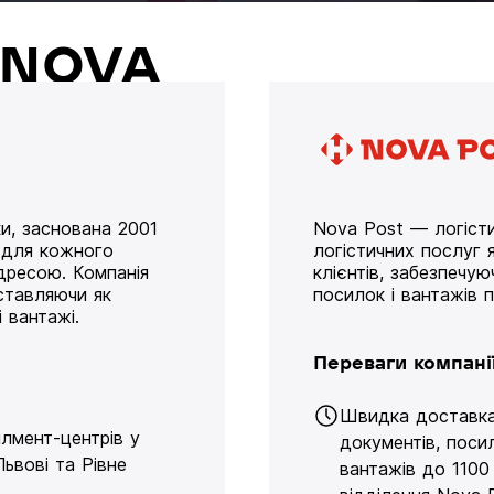
й NOVA
и, заснована 2001
Nova Post — логісти
у для кожного
логістичних послуг я
дресою. Компанія
клієнтів, забезпечу
оставляючи як
посилок і вантажів 
 вантажі.
Переваги компані
Швидка доставк
ілмент-центрів у
документів, поси
Львові та Рівне
вантажів до 1100 