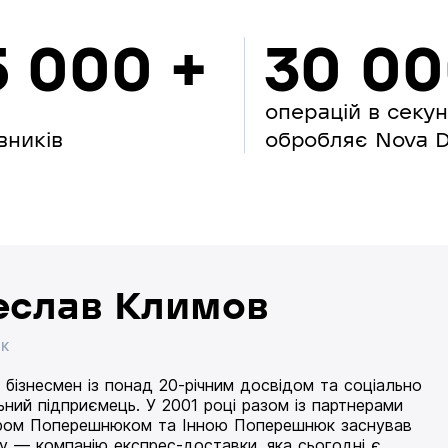
5 000 +
30 0
операцій в секу
вників
обробляє Nova Di
еслав Климов
ИК
 бізнесмен із понад 20-річним досвідом та соціально
ьний підприємець. У 2001 році разом із партнерами
ом Поперешнюком та Інною Поперешнюк заснував
 — компанію експрес-доставки, яка сьогодні є