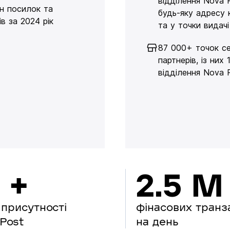
відділення Nova 
н посилок та
будь-яку адресу 
в за 2024 рік
та у точки видачі
87 000+ точок се
партнерів, із них 
відділення Nova 
 +
2.5 M
 присутності
фінасових транз
Post
на день