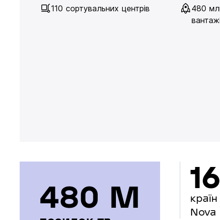
110 сортувальних центрів
480 мл
вантажі
16
480 М
країн
Nova 