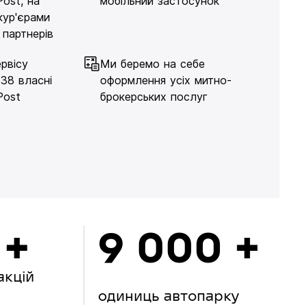
Post, на
мобільний застосунок
кур'єрами
 партнерів
рвісу
Ми беремо на себе
138 власні
оформлення усіх митно-
Post
брокерських послуг
 +
9 000 +
акцій
одиниць автопарку