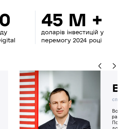
00
45 M +
нду
доларів інвестицій у
gital
перемогу 2024 році
Во
СПІВВЛ
Володим
разом 
Попере
доставк