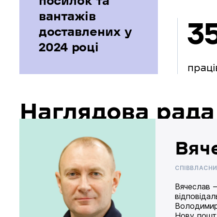
посилок та
вантажів
3
доставлених у
2024 році
праці
Наглядова рада
Вяч
СПІВВЛАСН
Вячеслав –
відповідал
Володимир
Нову пошту