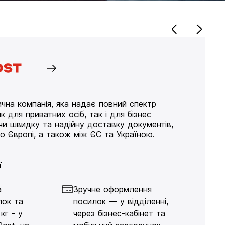
чна компанія, яка надає повний спектр
к для приватних осіб, так і для бізнес
ючи швидку та надійну доставку документів,
по Європі, а також між ЄС та Україною.
ї
а
Зручне оформлення
лок та
посилок — у відділенні,
кг - у
через бізнес-кабінет та