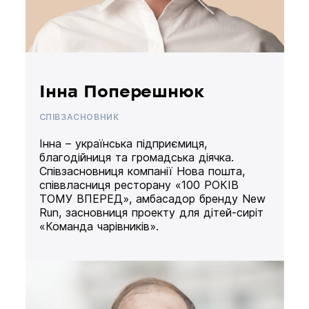
Інна Поперешнюк
СПІВЗАСНОВНИК
Інна – українська підприємиця,
благодійниця та громадська діячка.
Співзасновниця компанії Нова пошта,
співвласниця ресторану «100 РОКІВ
ТОМУ ВПЕРЕД», амбасадор бренду New
Run, засновниця проекту для дітей-сиріт
«Команда чарівників».