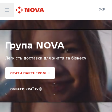
УКР
Нова пошта
Nova Post Europe
NovaPay
Група NOVA
Nova Global
Nova Digital
Supernova Airlines
Легкість доставки для життя та бізнесу
СТАТИ ПАРТНЕРОМ
ОБРАТИ КРАЇНУ