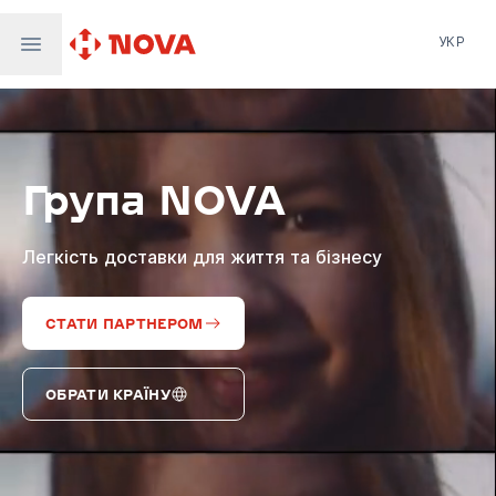
УКР
Нова пошта
Nova Post Europe
NovaPay
Група NOVA
Nova Global
Nova Digital
Supernova Airlines
Легкість доставки для життя та бізнесу
СТАТИ ПАРТНЕРОМ
ОБРАТИ КРАЇНУ