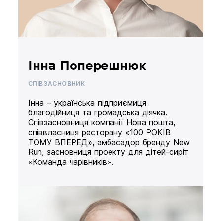
Інна Поперешнюк
СПІВЗАСНОВНИК
Інна – українська підприємиця,
благодійниця та громадська діячка.
Співзасновниця компанії Нова пошта,
співвласниця ресторану «100 РОКІВ
ТОМУ ВПЕРЕД», амбасадор бренду New
Run, засновниця проекту для дітей-сиріт
«Команда чарівників».