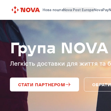
Нова пошта
Nova Post Europe
NovaPay
N
Група NOVA
Легкість доставки для життя та б
СТАТИ ПАРТНЕРОМ
ОБРАТИ