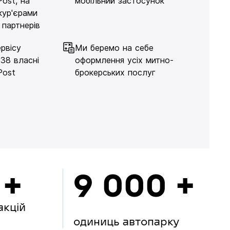
Post, на
мобільний застосунок
кур'єрами
 партнерів
рвісу
Ми беремо на себе
138 власні
оформлення усіх митно-
Post
брокерських послуг
 +
9 000 +
акцій
одиниць автопарку