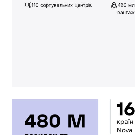
110 сортувальних центрів
480 мл
вантажі
16
480 М
країн
Nova 