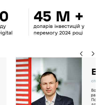
00
45 M +
нду
доларів інвестицій у
gital
перемогу 2024 році
Во
СПІВВЛ
Володим
разом 
Попере
доставк