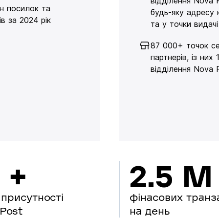
відділення Nova 
н посилок та
будь-яку адресу 
в за 2024 рік
та у точки видачі
87 000+ точок се
партнерів, із них 
відділення Nova 
 +
2.5 M
 присутності
фінасових транз
Post
на день