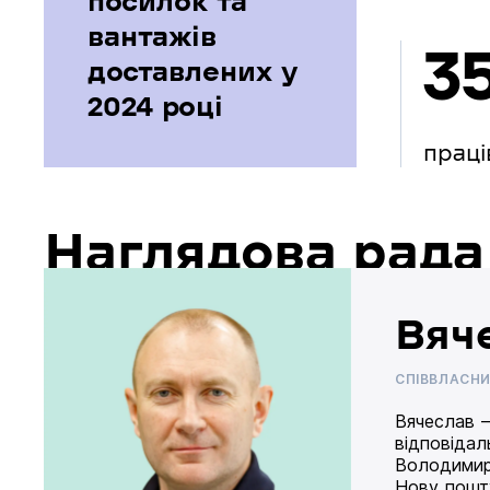
посилок та
вантажів
3
доставлених у
2024 році
праці
Наглядова рада
Вяч
СПІВВЛАСН
Вячеслав –
відповідал
Володимир
Нову пошту