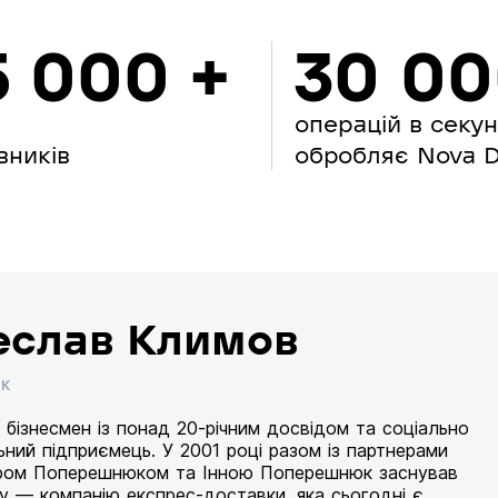
5 000 +
30 0
операцій в секу
вників
обробляє Nova Di
еслав Климов
ИК
 бізнесмен із понад 20-річним досвідом та соціально
ьний підприємець. У 2001 році разом із партнерами
ом Поперешнюком та Інною Поперешнюк заснував
 — компанію експрес-доставки, яка сьогодні є