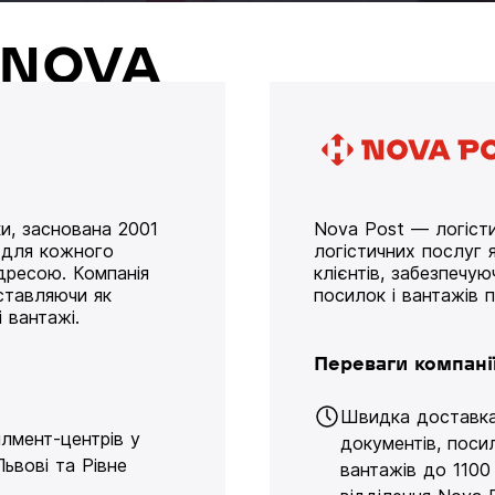
й NOVA
и, заснована 2001
Nova Post — логісти
у для кожного
логістичних послуг я
дресою. Компанія
клієнтів, забезпечу
оставляючи як
посилок і вантажів 
 вантажі.
Переваги компані
Швидка доставк
ілмент-центрів у
документів, поси
Львові та Рівне
вантажів до 1100 