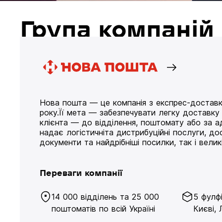
Група компані
Нова пошта — це компанія з експрес-доставк
року.Її мета — забезпечувати легку доставк
клієнта — до відділення, поштомату або за а
надає логістичніта дистрибуційні послуги, д
документи та найдрібніші посилки, так і великі
Переваги компанії
14 000 відділень та 25 000
5 фулф
поштоматів по всій Україні
Києві, 