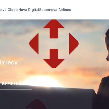
ova Global
Nova Digital
Supernova Airlines
ізнесу
 КРАЇНУ