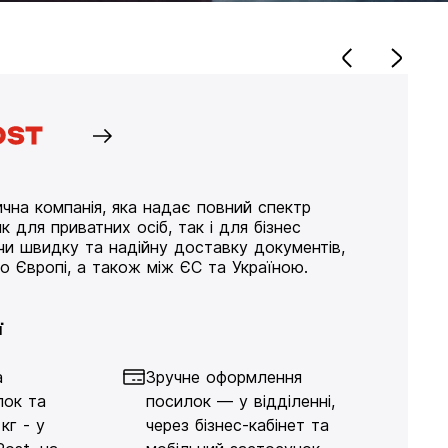
чна компанія, яка надає повний спектр
к для приватних осіб, так і для бізнес
ючи швидку та надійну доставку документів,
по Європі, а також між ЄС та Україною.
ї
а
Зручне оформлення
лок та
посилок — у відділенні,
кг - у
через бізнес-кабінет та