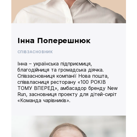
Інна Поперешнюк
СПІВЗАСНОВНИК
Інна – українська підприємиця,
благодійниця та громадська діячка.
Співзасновниця компанії Нова пошта,
співвласниця ресторану «100 РОКІВ
ТОМУ ВПЕРЕД», амбасадор бренду New
Run, засновниця проекту для дітей-сиріт
«Команда чарівників».