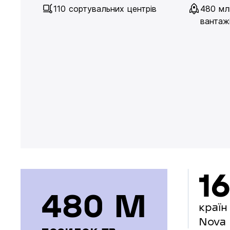
110 сортувальних центрів
480 мл
вантажі
16
480 М
країн
Nova 