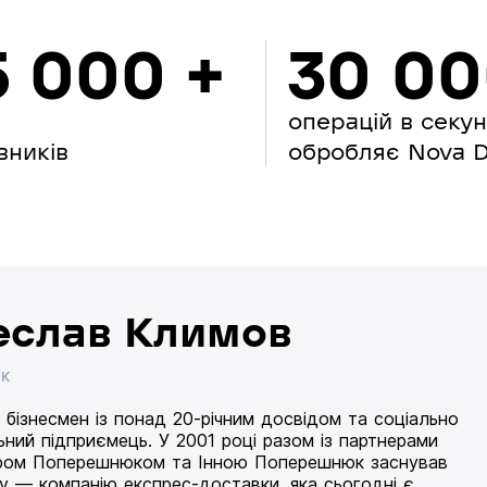
5 000 +
30 0
операцій в секу
вників
обробляє Nova Di
еслав Климов
ИК
 бізнесмен із понад 20-річним досвідом та соціально
ьний підприємець. У 2001 році разом із партнерами
ом Поперешнюком та Інною Поперешнюк заснував
 — компанію експрес-доставки, яка сьогодні є