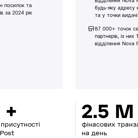
відділення Nova 
н посилок та
будь-яку адресу 
в за 2024 рік
та у точки видачі
87 000+ точок се
партнерів, із них 
відділення Nova 
 +
2.5 M
 присутності
фінасових транз
Post
на день