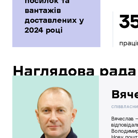
посилок та
вантажів
3
доставлених у
2024 році
праці
Наглядова рада
Вяч
СПІВВЛАСН
Вячеслав –
відповідал
Володимир
Нову пошту