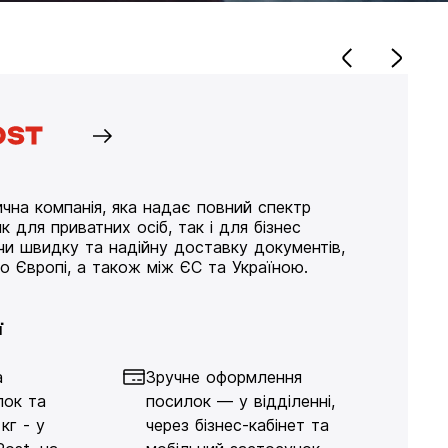
чна компанія, яка надає повний спектр
к для приватних осіб, так і для бізнес
ючи швидку та надійну доставку документів,
по Європі, а також між ЄС та Україною.
ї
а
Зручне оформлення
лок та
посилок — у відділенні,
кг - у
через бізнес-кабінет та