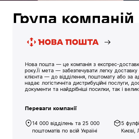
Група компані
Нова пошта — це компанія з експрес-доставк
року.Її мета — забезпечувати легку доставк
клієнта — до відділення, поштомату або за а
надає логістичніта дистрибуційні послуги, д
документи та найдрібніші посилки, так і великі
Переваги компанії
14 000 відділень та 25 000
5 фулф
поштоматів по всій Україні
Києві, 