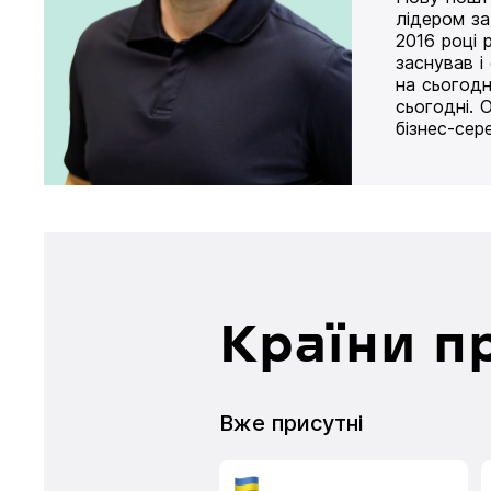
лідером за
2016 році 
заснував і
на сьогодн
сьогодні. 
бізнес-сер
Країни п
Вже присутні