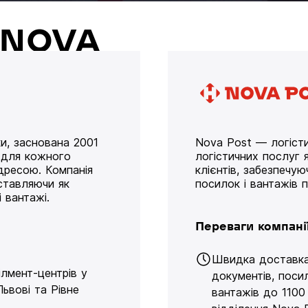
й NOVA
и, заснована 2001
Nova Post — логісти
у для кожного
логістичних послуг я
дресою. Компанія
клієнтів, забезпечу
оставляючи як
посилок і вантажів 
 вантажі.
Переваги компані
Швидка доставк
ілмент-центрів у
документів, поси
Львові та Рівне
вантажів до 1100 