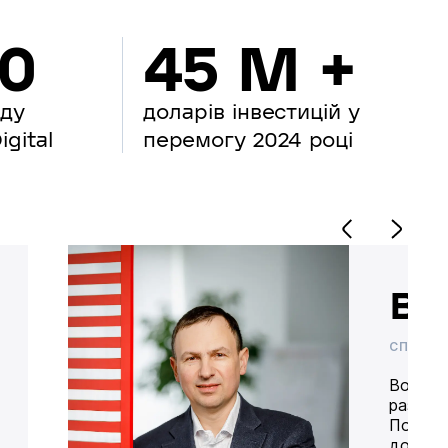
00
45 M +
нду
доларів інвестицій у
gital
перемогу 2024 році
Во
СПІВВЛ
Володим
разом 
Попере
доставк