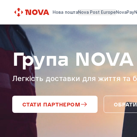
Нова пошта
Nova Post Europe
NovaPay
N
Група NOVA
Легкість доставки для життя та б
СТАТИ ПАРТНЕРОМ
ОБРАТИ