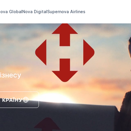
ova Global
Nova Digital
Supernova Airlines
ізнесу
 КРАЇНУ