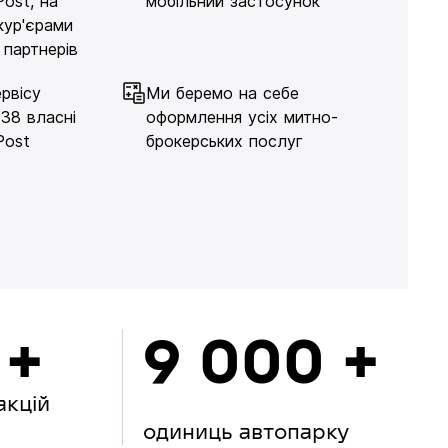
Post, на
мобільний застосунок
кур'єрами
 партнерів
рвісу
Ми беремо на себе
138 власні
оформлення усіх митно-
Post
брокерських послуг
 +
9 000 +
акцій
одиниць автопарку