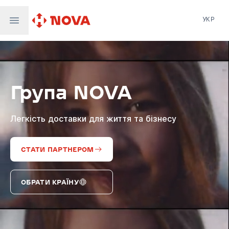
УКР
Нова пошта
Nova Post Europe
NovaPay
Група NOVA
Nova Global
Nova Digital
Supernova Airlines
Легкість доставки для життя та бізнесу
СТАТИ ПАРТНЕРОМ
ОБРАТИ КРАЇНУ