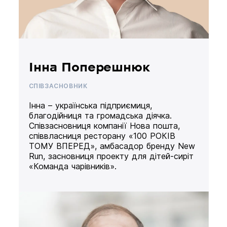
Інна Поперешнюк
СПІВЗАСНОВНИК
Інна – українська підприємиця,
благодійниця та громадська діячка.
Співзасновниця компанії Нова пошта,
співвласниця ресторану «100 РОКІВ
ТОМУ ВПЕРЕД», амбасадор бренду New
Run, засновниця проекту для дітей-сиріт
«Команда чарівників».