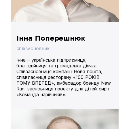
Інна Поперешнюк
СПІВЗАСНОВНИК
Інна – українська підприємиця,
благодійниця та громадська діячка.
Співзасновниця компанії Нова пошта,
співвласниця ресторану «100 РОКІВ
ТОМУ ВПЕРЕД», амбасадор бренду New
Run, засновниця проекту для дітей-сиріт
«Команда чарівників».