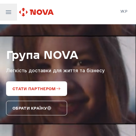
УКР
Нова пошта
Nova Post Europe
NovaPay
Група NOVA
Nova Global
Nova Digital
Supernova Airlines
Легкість доставки для життя та бізнесу
СТАТИ ПАРТНЕРОМ
ОБРАТИ КРАЇНУ