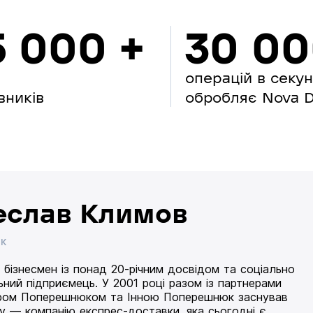
5 000 +
30 0
операцій в секу
вників
обробляє Nova Di
еслав Климов
ИК
 бізнесмен із понад 20-річним досвідом та соціально
ьний підприємець. У 2001 році разом із партнерами
ом Поперешнюком та Інною Поперешнюк заснував
 — компанію експрес-доставки, яка сьогодні є