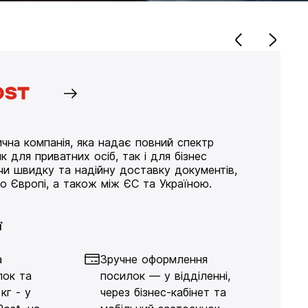
чна компанія, яка надає повний спектр
к для приватних осіб, так і для бізнес
ючи швидку та надійну доставку документів,
по Європі, а також між ЄС та Україною.
ї
а
Зручне оформлення
лок та
посилок — у відділенні,
кг - у
через бізнес-кабінет та