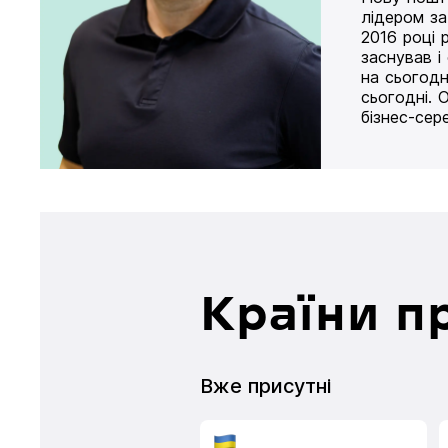
лідером за
2016 році 
заснував і
на сьогодн
сьогодні. 
бізнес-сер
Країни п
Вже присутні