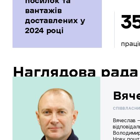
посилок та
вантажів
3
доставлених у
2024 році
праці
Наглядова рада
Вяч
СПІВВЛАСН
Вячеслав –
відповідал
Володимир
Нову пошту