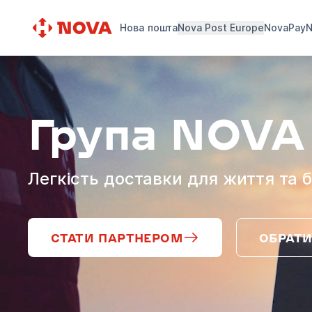
Нова пошта
Nova Post Europe
NovaPay
N
Група NOVA
Легкість доставки для життя та б
СТАТИ ПАРТНЕРОМ
ОБРАТИ