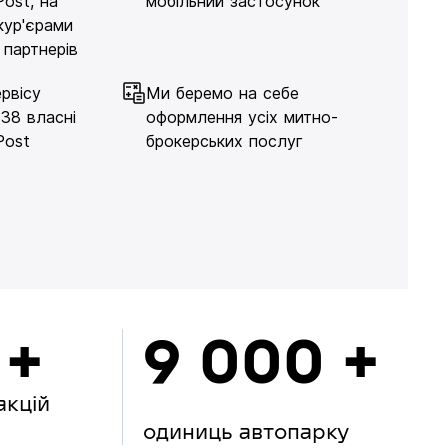
Post, на
мобільний застосунок
кур'єрами
 партнерів
рвісу
Ми беремо на себе
138 власні
оформлення усіх митно-
Post
брокерських послуг
 +
9 000 +
акцій
одиниць автопарку