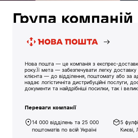
Група компані
Нова пошта — це компанія з експрес-доставк
року.Її мета — забезпечувати легку доставк
клієнта — до відділення, поштомату або за а
надає логістичніта дистрибуційні послуги, д
документи та найдрібніші посилки, так і великі
Переваги компанії
14 000 відділень та 25 000
5 фулф
поштоматів по всій Україні
Києві, 