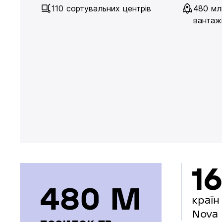
110 сортувальних центрів
480 мл
вантажі
16
480 М
країн
Nova 