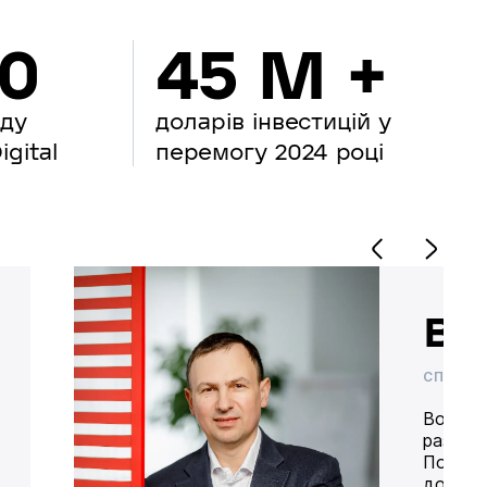
00
45 M +
нду
доларів інвестицій у
gital
перемогу 2024 році
Во
СПІВВЛ
Володим
разом 
Попере
доставк