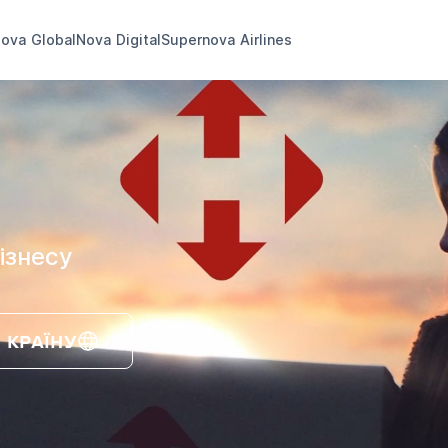
ova Global
Nova Digital
Supernova Airlines
ізнесу
 КРАЇНУ