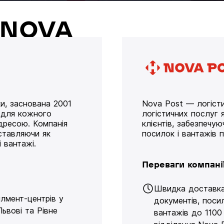
й NOVA
и, заснована 2001
Nova Post — логісти
у для кожного
логістичних послуг я
дресою. Компанія
клієнтів, забезпечу
оставляючи як
посилок і вантажів 
 вантажі.
Переваги компані
Швидка доставк
ілмент-центрів у
документів, поси
Львові та Рівне
вантажів до 1100 