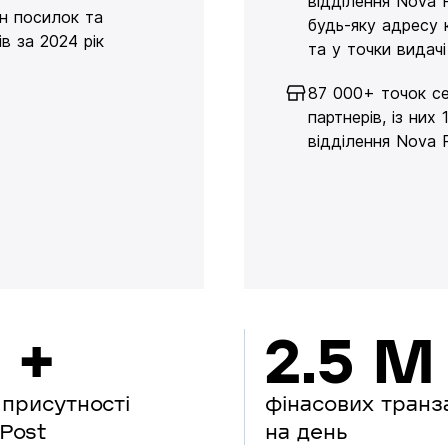
відділення Nova 
н посилок та
будь-яку адресу 
в за 2024 рік
та у точки видачі
87 000+ точок се
партнерів, із них 
відділення Nova 
 +
2.5 M
 присутності
фінасових транз
Post
на день