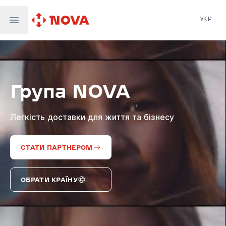
УКР
Нова пошта
Nova Post Europe
NovaPay
Група NOVA
Nova Global
Nova Digital
Supernova Airlines
Легкість доставки для життя та бізнесу
СТАТИ ПАРТНЕРОМ
ОБРАТИ КРАЇНУ