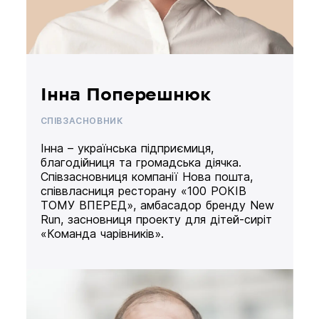
Інна Поперешнюк
СПІВЗАСНОВНИК
Інна – українська підприємиця,
благодійниця та громадська діячка.
Співзасновниця компанії Нова пошта,
співвласниця ресторану «100 РОКІВ
ТОМУ ВПЕРЕД», амбасадор бренду New
Run, засновниця проекту для дітей-сиріт
«Команда чарівників».