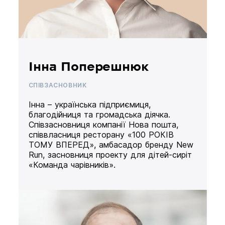
Інна Поперешнюк
СПІВЗАСНОВНИК
Інна – українська підприємиця,
благодійниця та громадська діячка.
Співзасновниця компанії Нова пошта,
співвласниця ресторану «100 РОКІВ
ТОМУ ВПЕРЕД», амбасадор бренду New
Run, засновниця проекту для дітей-сиріт
«Команда чарівників».