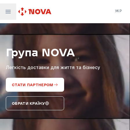
УКР
Нова пошта
Nova Post Europe
NovaPay
Група NOVA
Nova Global
Nova Digital
Supernova Airlines
Легкість доставки для життя та бізнесу
СТАТИ ПАРТНЕРОМ
ОБРАТИ КРАЇНУ