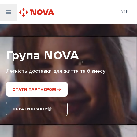
УКР
Нова пошта
Nova Post Europe
NovaPay
Група NOVA
Nova Global
Nova Digital
Supernova Airlines
Легкість доставки для життя та бізнесу
СТАТИ ПАРТНЕРОМ
ОБРАТИ КРАЇНУ