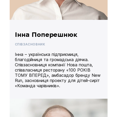
Інна Поперешнюк
СПІВЗАСНОВНИК
Інна – українська підприємиця,
благодійниця та громадська діячка.
Співзасновниця компанії Нова пошта,
співвласниця ресторану «100 РОКІВ
ТОМУ ВПЕРЕД», амбасадор бренду New
Run, засновниця проекту для дітей-сиріт
«Команда чарівників».