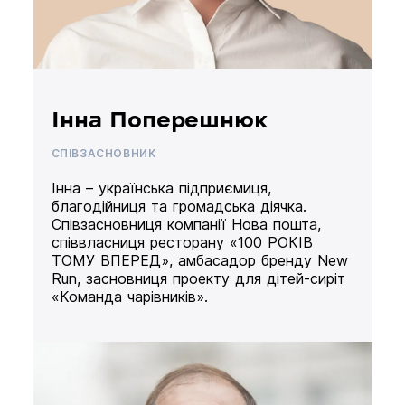
Інна Поперешнюк
СПІВЗАСНОВНИК
Інна – українська підприємиця,
благодійниця та громадська діячка.
Співзасновниця компанії Нова пошта,
співвласниця ресторану «100 РОКІВ
ТОМУ ВПЕРЕД», амбасадор бренду New
Run, засновниця проекту для дітей-сиріт
«Команда чарівників».