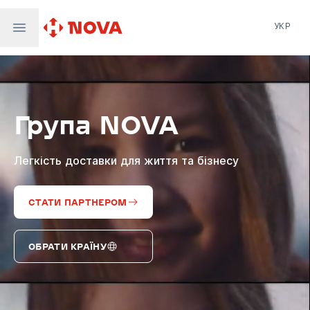
УКР
Нова пошта
Nova Post Europe
NovaPay
Група NOVA
Nova Global
Nova Digital
Supernova Airlines
Легкість доставки для життя та бізнесу
СТАТИ ПАРТНЕРОМ
ОБРАТИ КРАЇНУ