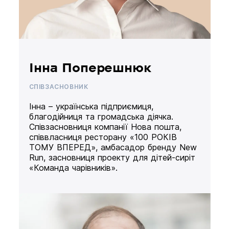
Інна Поперешнюк
СПІВЗАСНОВНИК
Інна – українська підприємиця,
благодійниця та громадська діячка.
Співзасновниця компанії Нова пошта,
співвласниця ресторану «100 РОКІВ
ТОМУ ВПЕРЕД», амбасадор бренду New
Run, засновниця проекту для дітей-сиріт
«Команда чарівників».