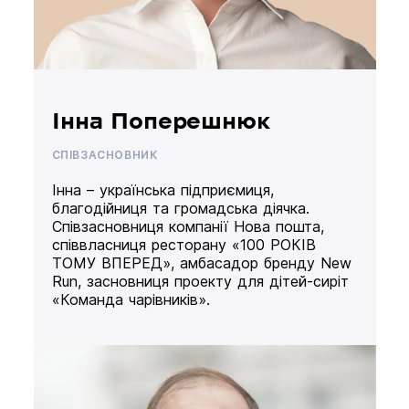
Інна Поперешнюк
СПІВЗАСНОВНИК
Інна – українська підприємиця,
благодійниця та громадська діячка.
Співзасновниця компанії Нова пошта,
співвласниця ресторану «100 РОКІВ
ТОМУ ВПЕРЕД», амбасадор бренду New
Run, засновниця проекту для дітей-сиріт
«Команда чарівників».