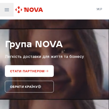
УКР
Нова пошта
Nova Post Europe
NovaPay
Група NOVA
Nova Global
Nova Digital
Supernova Airlines
Легкість доставки для життя та бізнесу
СТАТИ ПАРТНЕРОМ
ОБРАТИ КРАЇНУ