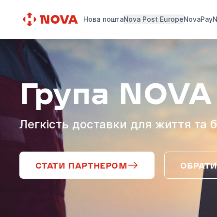
Нова пошта
Nova Post Europe
NovaPay
N
Група NOVA
Легкість доставки для життя та б
СТАТИ ПАРТНЕРОМ
ОБРАТИ