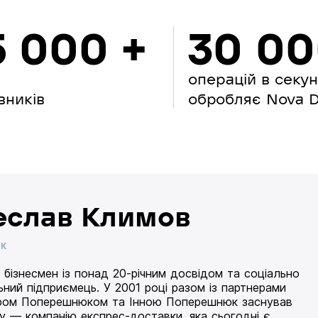
5 000 +
30 0
операцій в секу
вників
обробляє Nova Di
еслав Климов
ИК
 бізнесмен із понад 20-річним досвідом та соціально
ьний підприємець. У 2001 році разом із партнерами
ом Поперешнюком та Інною Поперешнюк заснував
 — компанію експрес-доставки, яка сьогодні є