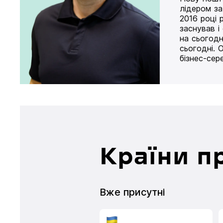
лідером за
2016 році 
заснував і
на сьогодн
сьогодні. 
бізнес-сер
Країни п
Вже присутні