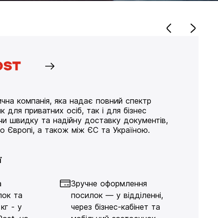
чна компанія, яка надає повний спектр
к для приватних осіб, так і для бізнес
ючи швидку та надійну доставку документів,
по Європі, а також між ЄС та Україною.
ї
а
Зручне оформлення
лок та
посилок — у відділенні,
кг - у
через бізнес-кабінет та