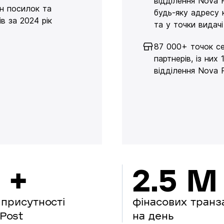
відділення Nova 
н посилок та
будь-яку адресу 
в за 2024 рік
та у точки видачі
87 000+ точок се
партнерів, із них 
відділення Nova 
 +
2.5 M
 присутності
фінасових транз
Post
на день