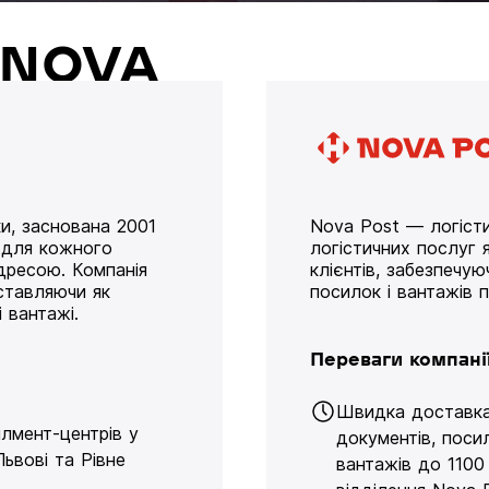
й NOVA
и, заснована 2001
Nova Post — логісти
у для кожного
логістичних послуг я
дресою. Компанія
клієнтів, забезпечу
оставляючи як
посилок і вантажів 
 вантажі.
Переваги компані
Швидка доставк
ілмент-центрів у
документів, поси
Львові та Рівне
вантажів до 1100 