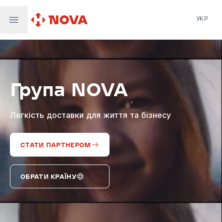
УКР
Нова пошта
Nova Post Europe
NovaPay
Група NOVA
Nova Global
Nova Digital
Supernova Airlines
Легкість доставки для життя та бізнесу
СТАТИ ПАРТНЕРОМ
ОБРАТИ КРАЇНУ