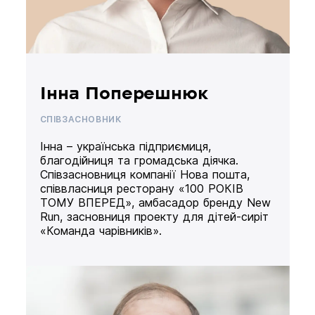
Інна Поперешнюк
СПІВЗАСНОВНИК
Інна – українська підприємиця,
благодійниця та громадська діячка.
Співзасновниця компанії Нова пошта,
співвласниця ресторану «100 РОКІВ
ТОМУ ВПЕРЕД», амбасадор бренду New
Run, засновниця проекту для дітей-сиріт
«Команда чарівників».