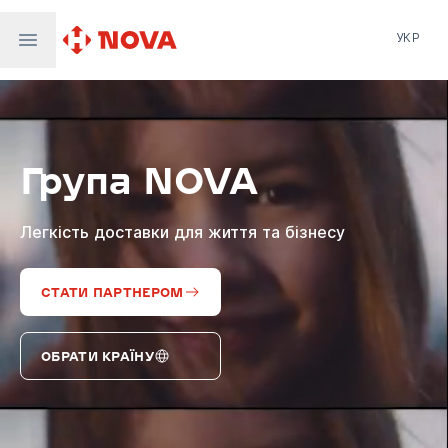
УКР
Нова пошта
Nova Post Europe
NovaPay
Група NOVA
Nova Global
Nova Digital
Supernova Airlines
Легкість доставки для життя та бізнесу
СТАТИ ПАРТНЕРОМ
ОБРАТИ КРАЇНУ