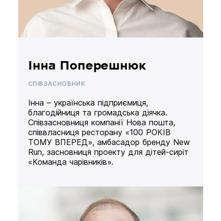
Інна Поперешнюк
СПІВЗАСНОВНИК
Інна – українська підприємиця,
благодійниця та громадська діячка.
Співзасновниця компанії Нова пошта,
співвласниця ресторану «100 РОКІВ
ТОМУ ВПЕРЕД», амбасадор бренду New
Run, засновниця проекту для дітей-сиріт
«Команда чарівників».