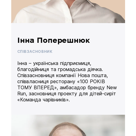
Інна Поперешнюк
СПІВЗАСНОВНИК
Інна – українська підприємиця,
благодійниця та громадська діячка.
Співзасновниця компанії Нова пошта,
співвласниця ресторану «100 РОКІВ
ТОМУ ВПЕРЕД», амбасадор бренду New
Run, засновниця проекту для дітей-сиріт
«Команда чарівників».