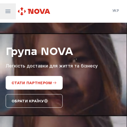
УКР
Нова пошта
Nova Post Europe
NovaPay
Група NOVA
Nova Global
Nova Digital
Supernova Airlines
Легкість доставки для життя та бізнесу
СТАТИ ПАРТНЕРОМ
ОБРАТИ КРАЇНУ