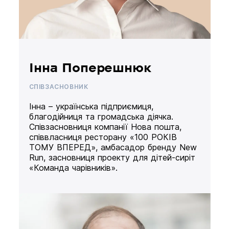
Інна Поперешнюк
СПІВЗАСНОВНИК
Інна – українська підприємиця,
благодійниця та громадська діячка.
Співзасновниця компанії Нова пошта,
співвласниця ресторану «100 РОКІВ
ТОМУ ВПЕРЕД», амбасадор бренду New
Run, засновниця проекту для дітей-сиріт
«Команда чарівників».