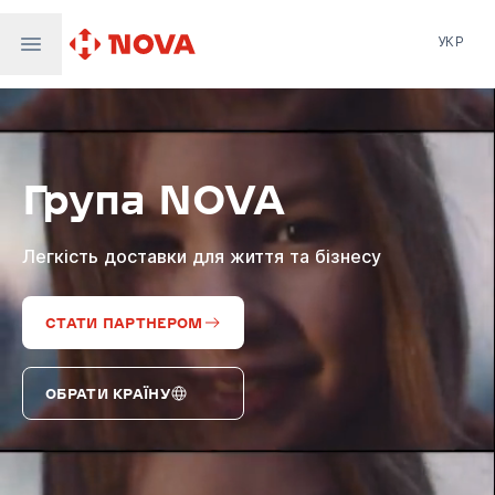
УКР
Нова пошта
Nova Post Europe
NovaPay
Група NOVA
Nova Global
Nova Digital
Supernova Airlines
Легкість доставки для життя та бізнесу
СТАТИ ПАРТНЕРОМ
ОБРАТИ КРАЇНУ