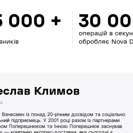
5 000 +
30 0
операцій в секу
вників
обробляє Nova Di
еслав Климов
ИК
 бізнесмен із понад 20-річним досвідом та соціально
ьний підприємець. У 2001 році разом із партнерами
ом Поперешнюком та Інною Поперешнюк заснував
 — компанію експрес-доставки, яка сьогодні є