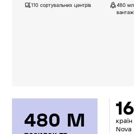
110 сортувальних центрів
480 мл
вантажі
16
480 М
країн
Nova 