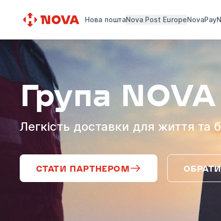
Нова пошта
Nova Post Europe
NovaPay
N
Група NOVA
Легкість доставки для життя та б
СТАТИ ПАРТНЕРОМ
ОБРАТИ