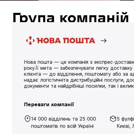
Група компані
Нова пошта — це компанія з експрес-доставк
року.Її мета — забезпечувати легку доставк
клієнта — до відділення, поштомату або за а
надає логістичніта дистрибуційні послуги, д
документи та найдрібніші посилки, так і великі
Переваги компанії
14 000 відділень та 25 000
5 фулф
поштоматів по всій Україні
Києві, 