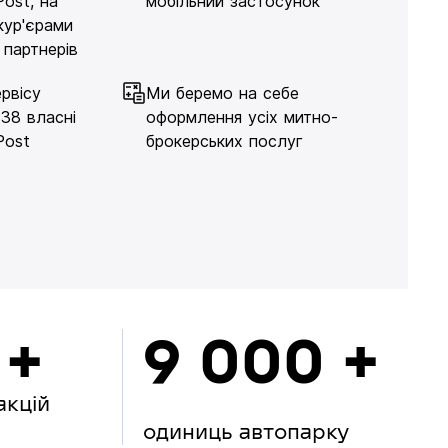
Post, на
мобільний застосунок
кур'єрами
 партнерів
рвісу
Ми беремо на себе
138 власні
оформлення усіх митно-
Post
брокерських послуг
 +
9 000 +
акцій
одиниць автопарку