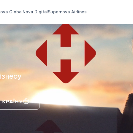
ova Global
Nova Digital
Supernova Airlines
ізнесу
 КРАЇНУ