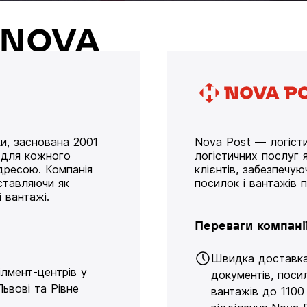
й NOVA
и, заснована 2001
Nova Post — логісти
у для кожного
логістичних послуг я
дресою. Компанія
клієнтів, забезпечу
оставляючи як
посилок і вантажів 
 вантажі.
Переваги компані
Швидка доставк
ілмент-центрів у
документів, поси
Львові та Рівне
вантажів до 1100 