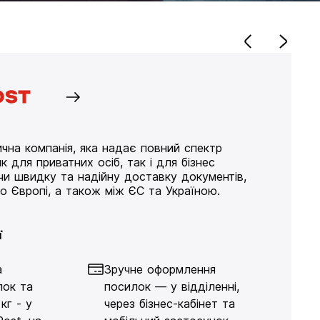
чна компанія, яка надає повний спектр
к для приватних осіб, так і для бізнес
ючи швидку та надійну доставку документів,
по Європі, а також між ЄС та Україною.
ї
а
Зручне оформлення
лок та
посилок — у відділенні,
кг - у
через бізнес-кабінет та