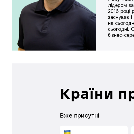
лідером за
2016 році 
заснував і
на сьогодн
сьогодні. 
бізнес-сер
Країни п
Вже присутні