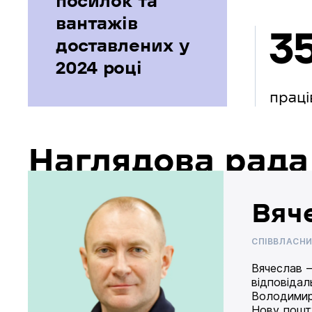
посилок та
вантажів
3
доставлених у
2024 році
праці
Наглядова рада
Вяч
СПІВВЛАСН
Вячеслав –
відповідал
Володимир
Нову пошту