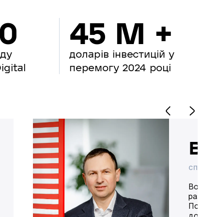
00
45 M +
нду
доларів інвестицій у
gital
перемогу 2024 році
Во
СПІВВЛ
Володим
разом 
Попере
доставк