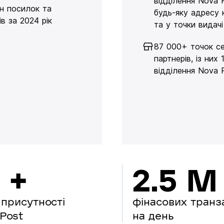
відділення Nova 
н посилок та
будь-яку адресу 
в за 2024 рік
та у точки видачі
87 000+ точок се
партнерів, із них 
відділення Nova 
 +
2.5 M
 присутності
фінасових транз
Post
на день