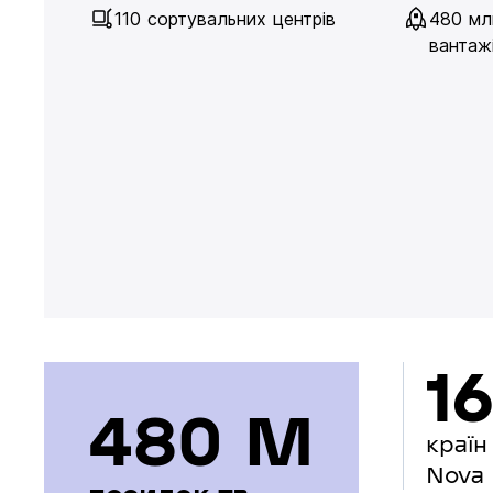
110 сортувальних центрів
480 мл
вантажі
16
480 М
країн
Nova 