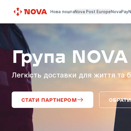
Нова пошта
Nova Post Europe
NovaPay
N
Група NOVA
Легкість доставки для життя та б
СТАТИ ПАРТНЕРОМ
ОБРАТИ