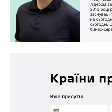
лідером за
2016 році 
заснував і
на сьогодн
сьогодні. 
бізнес-сер
Країни п
Вже присутні