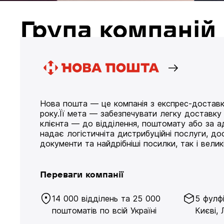
Група компані
Нова пошта — це компанія з експрес-доставк
року.Її мета — забезпечувати легку доставк
клієнта — до відділення, поштомату або за а
надає логістичніта дистрибуційні послуги, д
документи та найдрібніші посилки, так і великі
Переваги компанії
14 000 відділень та 25 000
5 фулф
поштоматів по всій Україні
Києві, 