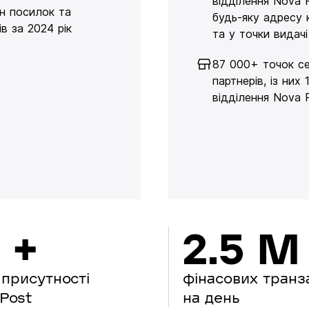
відділення Nova 
н посилок та
будь-яку адресу 
в за 2024 рік
та у точки видачі
87 000+ точок се
партнерів, із них 
відділення Nova 
 +
2.5 M
 присутності
фінасових транз
Post
на день