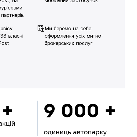
Post, на
мобільний застосунок
кур'єрами
 партнерів
рвісу
Ми беремо на себе
138 власні
оформлення усіх митно-
Post
брокерських послуг
 +
9 000 +
акцій
одиниць автопарку