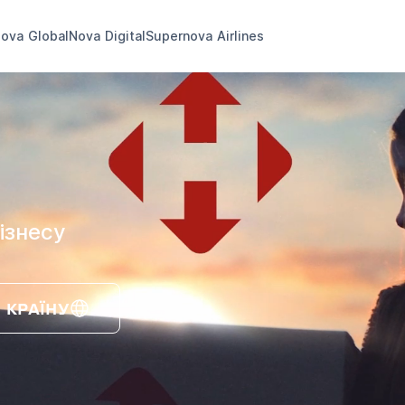
ova Global
Nova Digital
Supernova Airlines
ізнесу
 КРАЇНУ