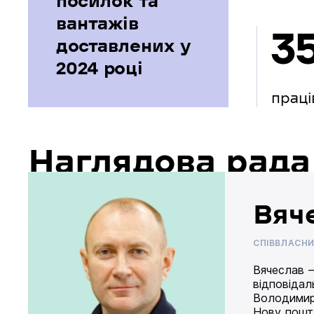
посилок та
вантажів
3
доставлених у
2024 році
праці
Наглядова рада
Вяч
СПІВВЛАСН
Вячеслав –
відповідал
Володимир
Нову пошту