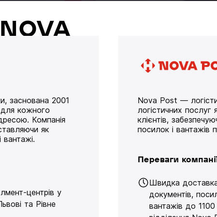
й NOVA
и, заснована 2001
Nova Post — логісти
у для кожного
логістичних послуг я
дресою. Компанія
клієнтів, забезпечу
оставляючи як
посилок і вантажів 
 вантажі.
Переваги компані
Швидка доставк
ілмент-центрів у
документів, поси
Львові та Рівне
вантажів до 1100 