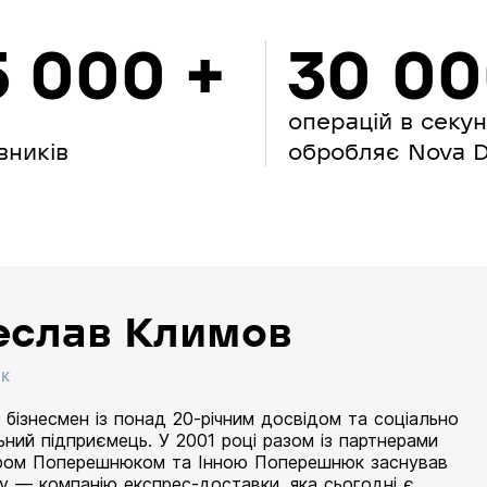
5 000 +
30 0
операцій в секу
вників
обробляє Nova Di
еслав Климов
ИК
 бізнесмен із понад 20-річним досвідом та соціально
ьний підприємець. У 2001 році разом із партнерами
ом Поперешнюком та Інною Поперешнюк заснував
 — компанію експрес-доставки, яка сьогодні є