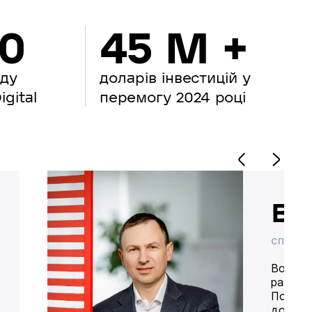
00
45 M +
нду
доларів інвестицій у
gital
перемогу 2024 році
Во
СПІВВЛ
Володим
разом 
Попере
доставк