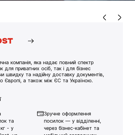
чна компанія, яка надає повний спектр
к для приватних осіб, так і для бізнес
ючи швидку та надійну доставку документів,
по Європі, а також між ЄС та Україною.
ї
а
Зручне оформлення
лок та
посилок — у відділенні,
кг - у
через бізнес-кабінет та