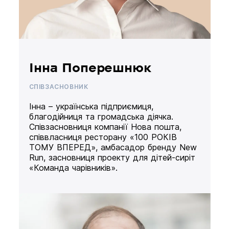
Інна Поперешнюк
СПІВЗАСНОВНИК
Інна – українська підприємиця,
благодійниця та громадська діячка.
Співзасновниця компанії Нова пошта,
співвласниця ресторану «100 РОКІВ
ТОМУ ВПЕРЕД», амбасадор бренду New
Run, засновниця проекту для дітей-сиріт
«Команда чарівників».