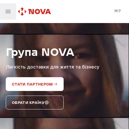
УКР
Нова пошта
Nova Post Europe
NovaPay
Група NOVA
Nova Global
Nova Digital
Supernova Airlines
Легкість доставки для життя та бізнесу
СТАТИ ПАРТНЕРОМ
ОБРАТИ КРАЇНУ