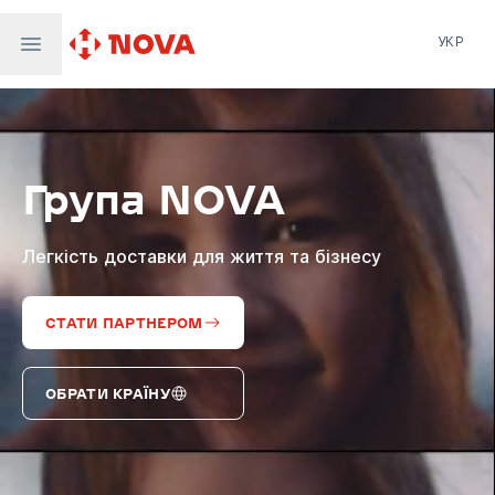
УКР
Нова пошта
Nova Post Europe
NovaPay
Група NOVA
Nova Global
Nova Digital
Supernova Airlines
Легкість доставки для життя та бізнесу
СТАТИ ПАРТНЕРОМ
ОБРАТИ КРАЇНУ