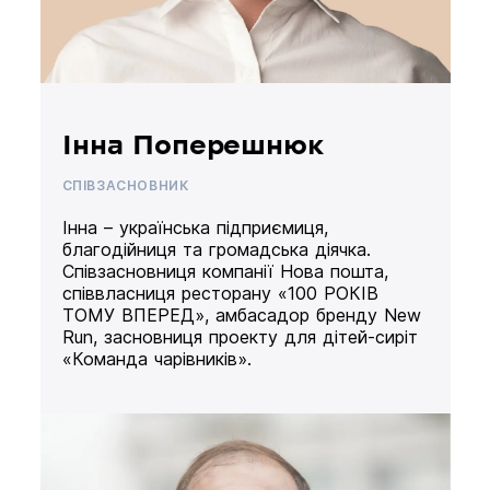
Інна Поперешнюк
СПІВЗАСНОВНИК
Інна – українська підприємиця,
благодійниця та громадська діячка.
Співзасновниця компанії Нова пошта,
співвласниця ресторану «100 РОКІВ
ТОМУ ВПЕРЕД», амбасадор бренду New
Run, засновниця проекту для дітей-сиріт
«Команда чарівників».