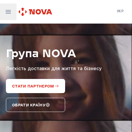
УКР
Нова пошта
Nova Post Europe
NovaPay
Група NOVA
Nova Global
Nova Digital
Supernova Airlines
Легкість доставки для життя та бізнесу
СТАТИ ПАРТНЕРОМ
ОБРАТИ КРАЇНУ