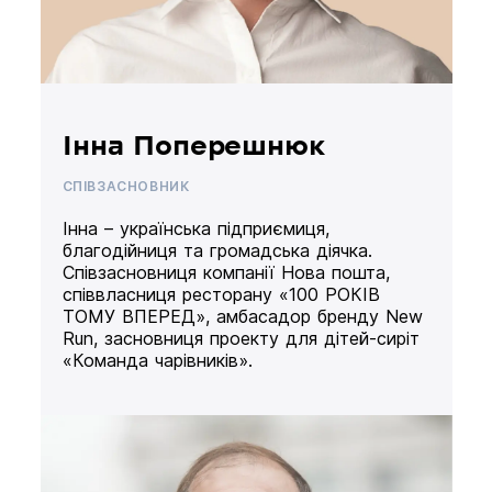
Інна Поперешнюк
СПІВЗАСНОВНИК
Інна – українська підприємиця,
благодійниця та громадська діячка.
Співзасновниця компанії Нова пошта,
співвласниця ресторану «100 РОКІВ
ТОМУ ВПЕРЕД», амбасадор бренду New
Run, засновниця проекту для дітей-сиріт
«Команда чарівників».