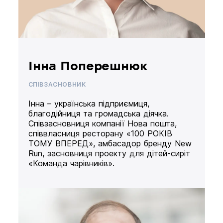
Інна Поперешнюк
СПІВЗАСНОВНИК
Інна – українська підприємиця,
благодійниця та громадська діячка.
Співзасновниця компанії Нова пошта,
співвласниця ресторану «100 РОКІВ
ТОМУ ВПЕРЕД», амбасадор бренду New
Run, засновниця проекту для дітей-сиріт
«Команда чарівників».