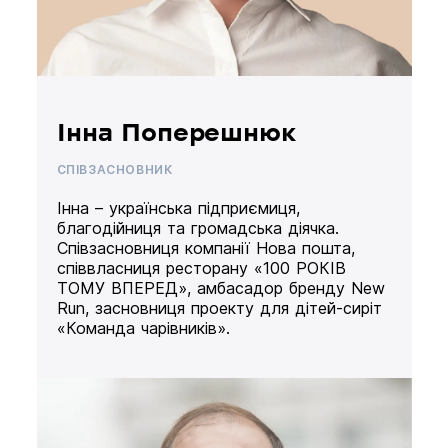
Інна Поперешнюк
СПІВЗАСНОВНИК
Інна – українська підприємиця,
благодійниця та громадська діячка.
Співзасновниця компанії Нова пошта,
співвласниця ресторану «100 РОКІВ
ТОМУ ВПЕРЕД», амбасадор бренду New
Run, засновниця проекту для дітей-сиріт
«Команда чарівників».