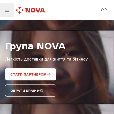
УКР
Нова пошта
Nova Post Europe
NovaPay
Група NOVA
Nova Global
Nova Digital
Supernova Airlines
Легкість доставки для життя та бізнесу
СТАТИ ПАРТНЕРОМ
ОБРАТИ КРАЇНУ