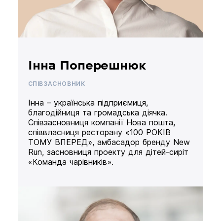
Інна Поперешнюк
СПІВЗАСНОВНИК
Інна – українська підприємиця,
благодійниця та громадська діячка.
Співзасновниця компанії Нова пошта,
співвласниця ресторану «100 РОКІВ
ТОМУ ВПЕРЕД», амбасадор бренду New
Run, засновниця проекту для дітей-сиріт
«Команда чарівників».