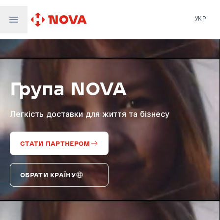
УКР
Нова пошта
Nova Post Europe
NovaPay
Група NOVA
Nova Global
Nova Digital
Supernova Airlines
Легкість доставки для життя та бізнесу
СТАТИ ПАРТНЕРОМ
ОБРАТИ КРАЇНУ